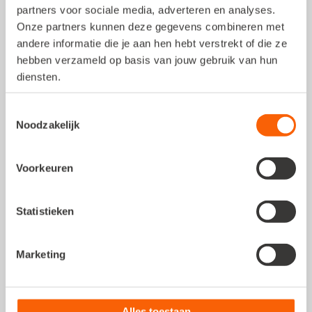
partners voor sociale media, adverteren en analyses.
Postadres
Onze partners kunnen deze gegevens combineren met
andere informatie die je aan hen hebt verstrekt of die ze
Comeniusstraat 10
hebben verzameld op basis van jouw gebruik van hun
1817 MS, Alkmaar
diensten.
KVK
: 37054131
Toestemmingsselectie
BTW
: NL 0084.00.933.B.01
Noodzakelijk
Voorkeuren
Hoe kunnen we je helpen?
Statistieken
Bel ons
Marketing
+31 (0222) 36 30 60
Mail ons
Stuur ons een mail
Alles toestaan