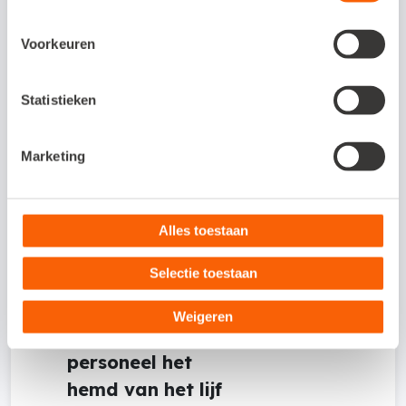
te werken
of wat de
werkzaamheden
Voorkeuren
precies inhouden. Als
een collega-
Statistieken
boekhouder dit
vertelt, spreekt het je
Marketing
doelgroep ook meer
aan.”
Alles toestaan
Selectie toestaan
Weigeren
Tip 4: Vraag je
personeel het
hemd van het lijf