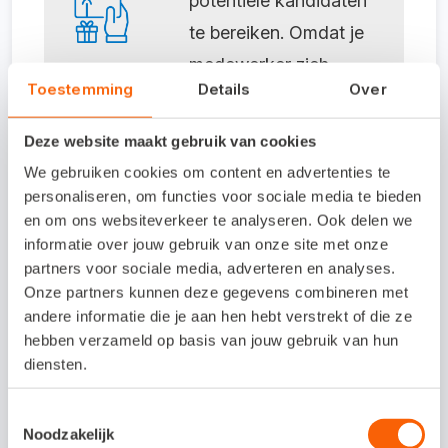
potentiële kandidaten
te bereiken. Omdat je
medewerker zich
Toestemming
Details
Over
verantwoordelijk voelt
voor de kandidaat die
Deze website maakt gebruik van cookies
hij aanbrengt, is de
We gebruiken cookies om content en advertenties te
kwaliteit doorgaans
personaliseren, om functies voor sociale media te bieden
en om ons websiteverkeer te analyseren. Ook delen we
ook hoger. Zet je
informatie over jouw gebruik van onze site met onze
huidige medewerkers
partners voor sociale media, adverteren en analyses.
waar mogelijk ook in
Onze partners kunnen deze gegevens combineren met
andere informatie die je aan hen hebt verstrekt of die ze
als ambassadeurs,
hebben verzameld op basis van jouw gebruik van hun
door ze te laten
diensten.
vertellen
hoe leuk het
Toestemmingsselectie
is om voor je bedrijf
Noodzakelijk