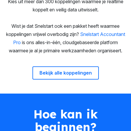
Kies uit meer dan 300 koppelingen waarmee je realtime
koppelt en veilig data uitwisselt.
Wist je dat Snelstart ook een pakket heeft waarmee
koppelingen vrijwel overbodig zijn?
Snelstart Accountant
Pro
is ons a
lles-in-één,
cloudgebaseerde
platform
waarmee je al je primaire werkzaamheden organiseert.
Bekijk alle koppelingen
Hoe kan ik
beginnen?