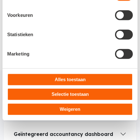
Salarisadministratie
Voorkeuren
Overig
Statistieken
Marketing
Alles toestaan
Functionaliteiten
Selectie toestaan
uitgelicht
Weigeren
Geïntegreerd accountancy dashboard