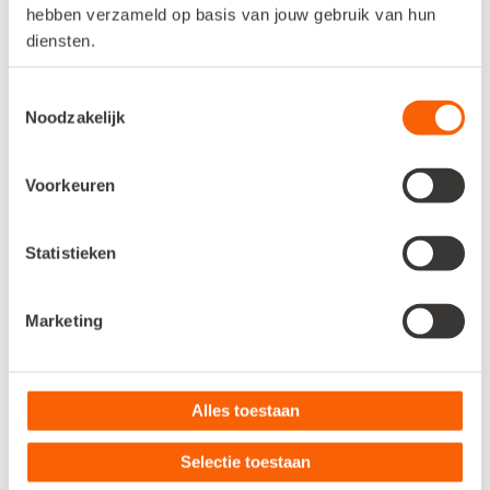
hebben verzameld op basis van jouw gebruik van hun
ADMINISTRATIE
receipt_long
diensten.
administratie@snelstart.nl
Toestemmingsselectie
Noodzakelijk
SALES & ADVIES
storefront
verkoop@snelstart.nl
Voorkeuren
PARTNERS
handshake
Statistieken
partner@snelstart.nl
Marketing
Openingstijden
schedule
Alles toestaan
Maandag t/m donderdag
09.00 - 18.00
Selectie toestaan
Vrijdag
09.00 - 17.00