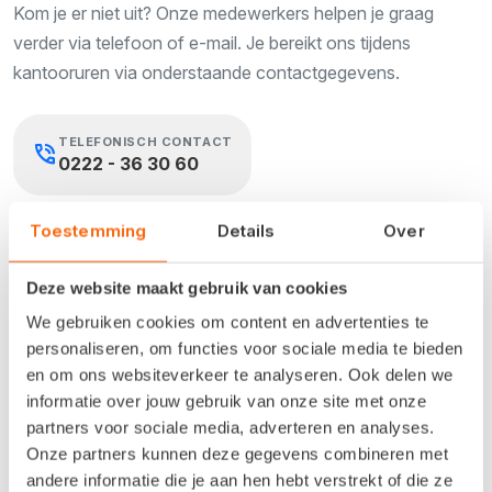
Kom je er niet uit? Onze medewerkers helpen je graag
verder via telefoon of e-mail. Je bereikt ons tijdens
kantooruren via onderstaande contactgegevens.
TELEFONISCH CONTACT
phone_in_talk
0222 - 36 30 60
Toestemming
Details
Over
DIRECT E-MAILEN
Deze website maakt gebruik van cookies
Beschrijf je vraag zo volledig mogelijk.
Dat helpt ons om je
We gebruiken cookies om content en advertenties te
snel en goed te helpen. Een e-mail met alleen een
personaliseren, om functies voor sociale media te bieden
terugbelverzoek kunnen we niet in behandeling nemen.
en om ons websiteverkeer te analyseren. Ook delen we
informatie over jouw gebruik van onze site met onze
KLANTENSERVICE
support_agent
partners voor sociale media, adverteren en analyses.
klantenservice@snelstart.nl
Onze partners kunnen deze gegevens combineren met
andere informatie die je aan hen hebt verstrekt of die ze