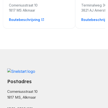
Comeniusstraat 10
Terminalweg 36
1817 MS Alkmaar
3821 AJ Amersfo
Routebeschrijving
Routebeschrijv
open_in_new
Postadres
Comeniusstraat 10
1817 MS, Alkmaar