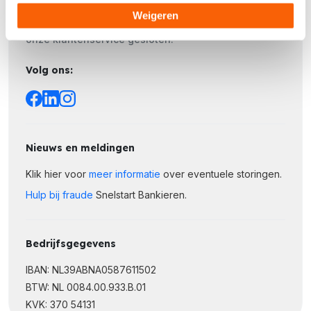
Weigeren
Op zaterdag, zondag en nationale feestdagen is
onze klantenservice gesloten.
Volg ons:
Nieuws en meldingen
Klik hier voor
meer informatie
over eventuele storingen.
Hulp bij fraude
Snelstart Bankieren.
Bedrijfsgegevens
IBAN: NL39ABNA0587611502
BTW: NL 0084.00.933.B.01
KVK: 370 54131