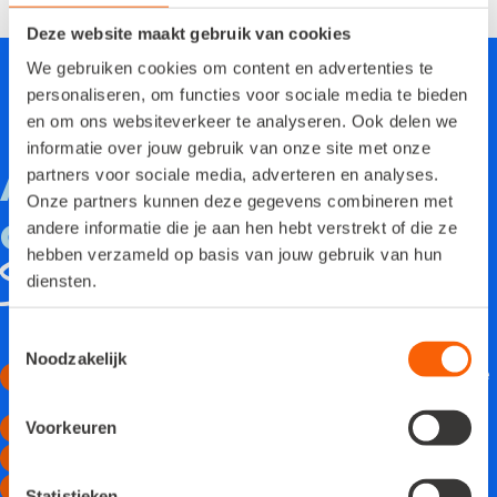
Deze website maakt gebruik van cookies
We gebruiken cookies om content en advertenties te
personaliseren, om functies voor sociale media te bieden
en om ons websiteverkeer te analyseren. Ook delen we
informatie over jouw gebruik van onze site met onze
Al 175.000+
partners voor sociale media, adverteren en analyses.
Onze partners kunnen deze gegevens combineren met
ondernemers kiezen
andere informatie die je aan hen hebt verstrekt of die ze
hebben verzameld op basis van jouw gebruik van hun
Snelstart
diensten.
Toestemmingsselectie
Noodzakelijk
Gebruiksvriendelijke software om bedrijfsprocessen te
vereenvoudigen
Een passende oplossing voor elk type bedrijf
Voorkeuren
Eerlijke all-in prijs, geen verborgen kosten
Persoonlijke support van onze Nederlandse
Statistieken