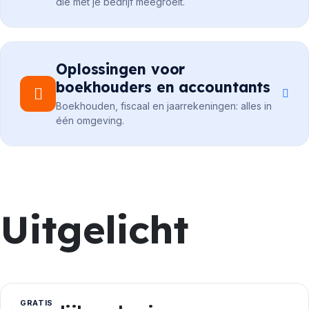
die met je bedrijf meegroeit.
Oplossingen voor
boekhouders en accountants
Boekhouden, fiscaal en jaarrekeningen: alles in
één omgeving.
Uitgelicht
GRATIS