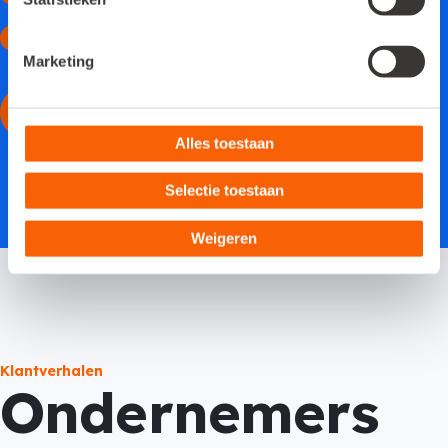
klantenservice
Je cijfers altijd up-to-date door slimme automatisering
Marketing
Start de keuzehulp
Pakketten bekijken
Alles toestaan
Selectie toestaan
Weigeren
Klantverhalen
Ondernemers