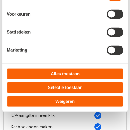
Inzicht in te betalen
Voorkeuren
belastingen (Belastingmonitor)
Relatiegegevens beheren
Statistieken
Relatiegegevens ophalen bij
Handelsregister KVK
Marketing
Onbeperkt aantal
artikelomzetgroepen
Alles toestaan
Onbeperkt boekhouden
Kolommenbalans (balans- en
Selectie toestaan
resultaatoverzicht)
Weigeren
Btw-aangifte in één klik
ICP-aangifte in één klik
Kasboekingen maken