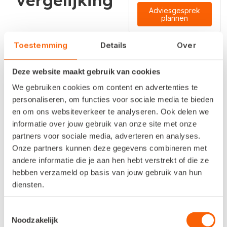
Adviesgesprek
plannen
Toestemming
Details
Over
Boekhouden
Deze website maakt gebruik van cookies
We gebruiken cookies om content en advertenties te
Functionaliteit
inHandel
personaliseren, om functies voor sociale media te bieden
en om ons websiteverkeer te analyseren. Ook delen we
Samenwerken met je
informatie over jouw gebruik van onze site met onze
boekhouder of accountant
partners voor sociale media, adverteren en analyses.
(incl. mailbox)
Onze partners kunnen deze gegevens combineren met
Onbeperkt bonnen scannen
andere informatie die je aan hen hebt verstrekt of die ze
via app
hebben verzameld op basis van jouw gebruik van hun
diensten.
Scan- en herkenfunctionaliteit
Overzichtelijk financieel
Toestemmingsselectie
Noodzakelijk
dashboard