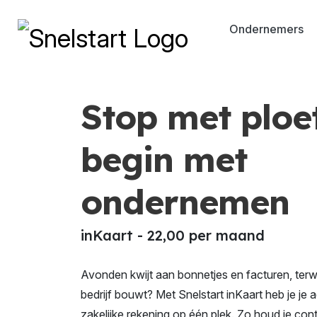
Ondernemers
Home
Pakketten
inKaart
Stop met ploe
begin met
ondernemen
inKaart - 22,00 per maand
Avonden kwijt aan bonnetjes en facturen, terwijl
bedrijf bouwt? Met Snelstart inKaart heb je je a
zakelijke rekening op één plek. Zo houd je cont