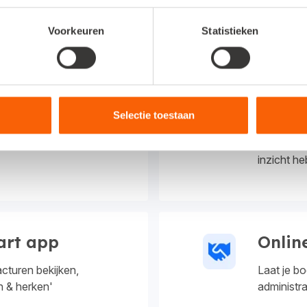
es en facturen.
Je btw- en
Voorkeuren
Statistieken
e app.
Verstuur z
ing
Altijd
Selectie toestaan
en, betaalpas en rente
Betere ke
inzicht heb
art app
Onlin
turen bekijken,
Laat je b
n & herken'
administr