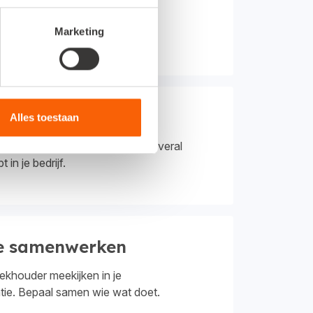
 ICP-aangifte altijd up-to-date.
Marketing
e met enkele klikken.
 inzicht
Alles toestaan
uzes maken, omdat je altijd en overal
t in je bedrijf.
e samenwerken
oekhouder meekijken in je
atie. Bepaal samen wie wat doet.