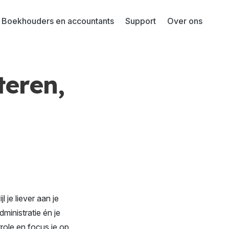
Boekhouders en accountants
Support
Over ons
teren,
 je liever aan je
dministratie én je
role en focus je op