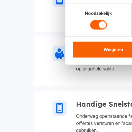
Toestemmingsselectie
Maak professionele offert
Noodzakelijk
Verzend ze direct vanuit d
Zakelijke reken
Weigeren
Inclusief 5 betaalrekening
op je gehele saldo.
Handige Snelst
Onderweg openstaande fac
offertes versturen en 'sca
gebruiken.