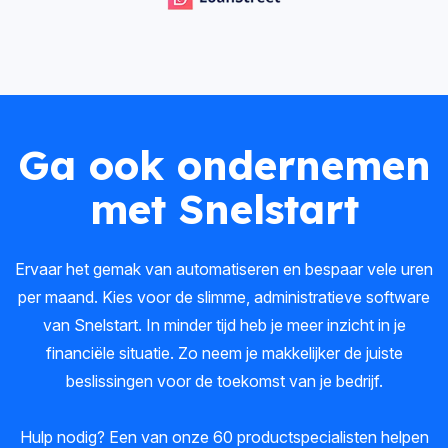
Ga ook ondernemen
met Snelstart
Ervaar het gemak van automatiseren en bespaar vele uren
per maand. Kies voor de slimme, administratieve software
van Snelstart. In minder tijd heb je meer inzicht in je
financiële situatie. Zo neem je makkelijker de juiste
beslissingen voor de toekomst van je bedrijf.
Hulp nodig? Een van onze 60 productspecialisten helpen