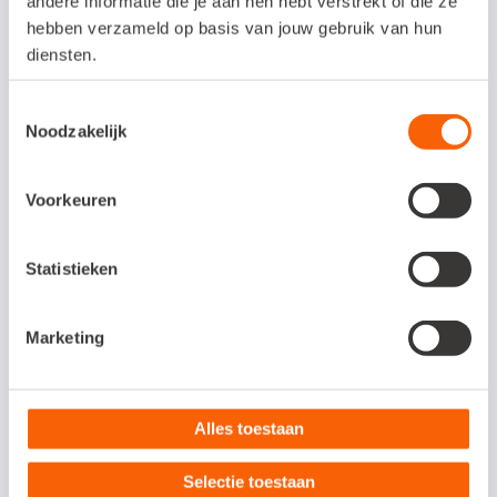
andere informatie die je aan hen hebt verstrekt of die ze
HappyFarmer
hebben verzameld op basis van jouw gebruik van hun
diensten.
Toestemmingsselectie
Noodzakelijk
Voorkeuren
Statistieken
Marketing
"Ik maak een foto van een bon of factuur en
verstuur het online. Dat werkt fantastisch. Veel
Alles toestaan
maneges weten niet eens dat dit digitaal kan."
Selectie toestaan