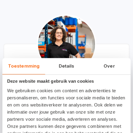
Toestemming
Details
Over
Deze website maakt gebruik van cookies
"Het automatiseren van handmatige
We gebruiken cookies om content en advertenties te
werkzaamheden in Snelstart bespaart ons elke
personaliseren, om functies voor sociale media te bieden
en om ons websiteverkeer te analyseren. Ook delen we
dag 1 uur werk."
informatie over jouw gebruik van onze site met onze
partners voor sociale media, adverteren en analyses.
Onze partners kunnen deze gegevens combineren met
Anneke van Hastenberg