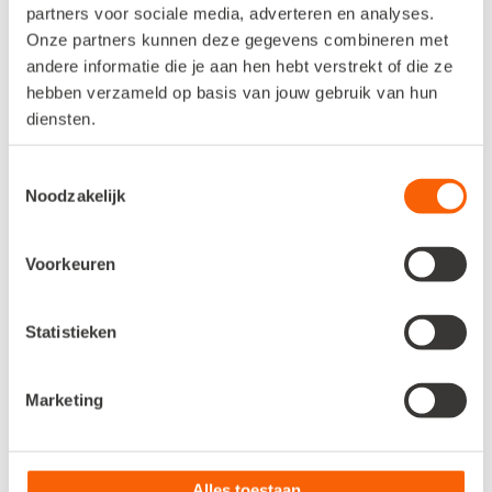
partners voor sociale media, adverteren en analyses.
Onze partners kunnen deze gegevens combineren met
andere informatie die je aan hen hebt verstrekt of die ze
hebben verzameld op basis van jouw gebruik van hun
diensten.
Verspreid foutloos naar je
Toestemmingsselectie
Noodzakelijk
verkoopkanalen
Voorkeuren
Bepaal per kanaal wat je publiceert
en zet updates door als alles klopt.
Zo blijft je aanbod overal actueel en
Statistieken
consistent.
Marketing
Alles toestaan