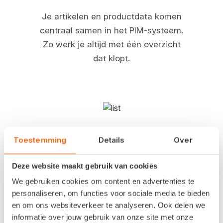
Je artikelen en productdata komen
centraal samen in het PIM-systeem.
Zo werk je altijd met één overzicht
dat klopt.
Verrijk je productaanbod
Toestemming
Details
Over
eenvoudig
Deze website maakt gebruik van cookies
Voeg kenmerken, teksten en
We gebruiken cookies om content en advertenties te
afbeeldingen toe en voer wijzigingen
personaliseren, om functies voor sociale media te bieden
in één keer door. Zo zijn je artikelen
en om ons websiteverkeer te analyseren. Ook delen we
snel verkoopklaar.
informatie over jouw gebruik van onze site met onze