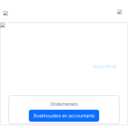
Kies het pakket
dat bij jou past
Vergelijk de pakketten of ontdek met de
keuzehulp
binnen één minuut wat bij jouw bedrijf past.
Snelstart probeer je altijd
30 dagen gratis
.
Ondernemers
Boekhouders en accountants