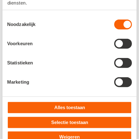
diensten.
Toestemmingsselectie
Noodzakelijk
Jaarrekeningen
Voorkeuren
Salarisadministratie
Statistieken
Overig
Marketing
Alles toestaan
Selectie toestaan
Weigeren