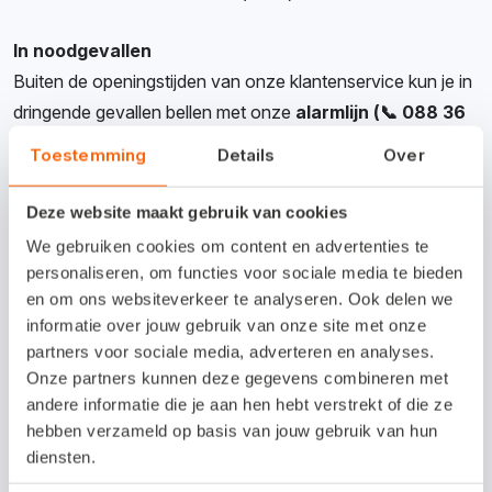
In noodgevallen
Buiten de openingstijden van onze klantenservice kun je in
dringende gevallen bellen met onze
alarmlijn
(📞 088 36
30 000).
Gebruik deze lijn alleen voor zaken die écht niet
Toestemming
Details
Over
kunnen wachten. Bel ons bijvoorbeeld in de volgende
situaties:
Deze website maakt gebruik van cookies
We gebruiken cookies om content en advertenties te
Fraudealarm.
Vermoed je fraude op je rekening(en)?
personaliseren, om functies voor sociale media te bieden
Moet er direct geblokkeerd worden, maar lukt dit niet
en om ons websiteverkeer te analyseren. Ook delen we
via de app? We helpen je.
informatie over jouw gebruik van onze site met onze
partners voor sociale media, adverteren en analyses.
Bankpas kwijt?
En lukt het niet de pas via de app te
Onze partners kunnen deze gegevens combineren met
blokkeren? Dan kun je ons bellen.
andere informatie die je aan hen hebt verstrekt of die ze
hebben verzameld op basis van jouw gebruik van hun
diensten.
Twijfel je en weet je niet zeker wat je moet doen? Gebruik