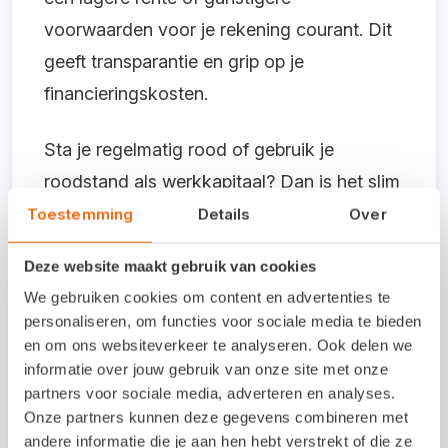
voorwaarden voor je rekening courant. Dit
geeft transparantie en grip op je
financieringskosten.
Sta je regelmatig rood of gebruik je
roodstand als werkkapitaal? Dan is het slim
om te checken of je niet te veel rente
Toestemming
Details
Over
betaalt. Door je Snelstart-administratie te
Deze website maakt gebruik van cookies
koppelen aan LoanStreet zie je eenvoudig
We gebruiken cookies om content en advertenties te
of jouw roodstand goedkoper kan. Volledig
personaliseren, om functies voor sociale media te bieden
vrijblijvend en zonder gedoe.
Check direct
en om ons websiteverkeer te analyseren. Ook delen we
informatie over jouw gebruik van onze site met onze
of jij kunt besparen op rood staan
.
partners voor sociale media, adverteren en analyses.
Onze partners kunnen deze gegevens combineren met
Liever persoonlijk advies?
andere informatie die je aan hen hebt verstrekt of die ze