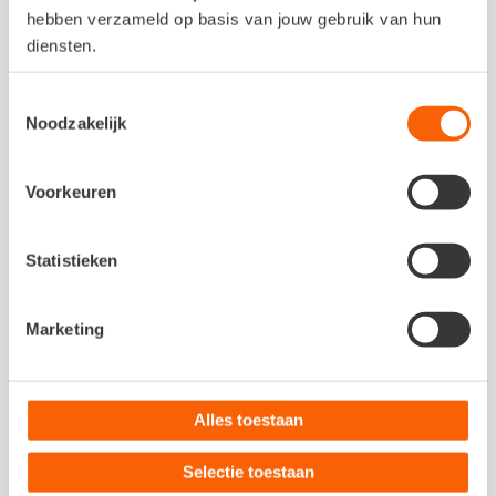
hebben verzameld op basis van jouw gebruik van hun
Bel LoanStreet op 088 - 88 11 222.
diensten.
Toestemmingsselectie
Slimmer en sneller
Noodzakelijk
boekhouden?
Voorkeuren
Met Snelstart kies je zelf in hoeverre je je
administratie automatiseert. Van razendsnel
Statistieken
factureren en optimaal inzicht in je cijfers
tot een geautomatiseerd debiteurenbeheer
en/of voorraadbeheer. Bekijk nu welk
Marketing
pakket bij jouw bedrijf past.
Bekijk meer
Alles toestaan
Selectie toestaan