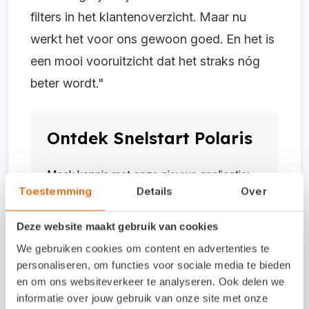
filters in het klantenoverzicht. Maar nu
werkt het voor ons gewoon goed. En het is
een mooi vooruitzicht dat het straks nóg
beter wordt."
Ontdek Snelstart Polaris
Maak kennis met onze nieuwe applicatie:
Toestemming
Details
Over
Snelstart Polaris. Vertrouwd, met een
moderne interface en slimme functies.
Deze website maakt gebruik van cookies
Snel, veilig, eenvoudig en volledig in de
We gebruiken cookies om content en advertenties te
cloud. Zowel voor boekhouders als
personaliseren, om functies voor sociale media te bieden
ondernemers. Wat Snelstart Polaris jou te
en om ons websiteverkeer te analyseren. Ook delen we
bieden heeft?
informatie over jouw gebruik van onze site met onze