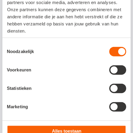
partners voor sociale media, adverteren en analyses.
Bekijk meer
Onze partners kunnen deze gegevens combineren met
andere informatie die je aan hen hebt verstrekt of die ze
hebben verzameld op basis van jouw gebruik van hun
diensten.
Aan dit artikel kunnen geen rechten worden ontleend. De
Toestemmingsselectie
inhoud is met de grootste zorg samengesteld.
Noodzakelijk
Voorkeuren
Ook interessant voor jou:
Statistieken
Marketing
Alles toestaan