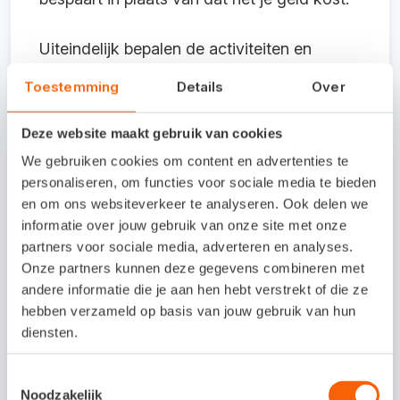
Uiteindelijk bepalen de activiteiten en
grootte van je bedrijf of een boekhouder of
Toestemming
Details
Over
een accountant het beste bij je past. Kleine
ondernemingen, zzp’ers en eenmanszaken
Deze website maakt gebruik van cookies
werken vaak met een boekhouder. Grotere
We gebruiken cookies om content en advertenties te
personaliseren, om functies voor sociale media te bieden
bedrijven met meerdere werknemers kiezen
en om ons websiteverkeer te analyseren. Ook delen we
voor de inrichting en controle van de
informatie over jouw gebruik van onze site met onze
bedrijfsadministratie eerder voor een
partners voor sociale media, adverteren en analyses.
Onze partners kunnen deze gegevens combineren met
accountant.
andere informatie die je aan hen hebt verstrekt of die ze
hebben verzameld op basis van jouw gebruik van hun
Slim boekhouden met
diensten.
Snelstart
Toestemmingsselectie
Noodzakelijk