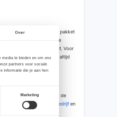
et het beste bij je past. Dit pakket
Over
tchen tussen de verschillende
f je met Snelstart verder wilt. Voor
n met je smartphone en werk altijd
le media te bieden en om ons
onze partners voor sociale
informatie die je aan hen
Marketing
. Als je toch bezig bent met de
beste pakket is voor jouw bedrijf
en