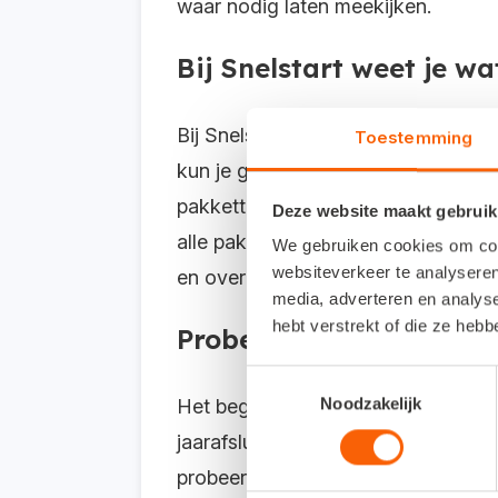
waar nodig laten meekijken.
Bij Snelstart weet je wat
Bij Snelstart geen onaangename ve
Toestemming
kun je gratis en vrijblijvend een 
pakketten, zodat je kunt proberen wa
Deze website maakt gebruik
alle pakketten geldt: verstuur zove
We gebruiken cookies om cont
websiteverkeer te analyseren
en overal samen met je boekhoude
media, adverteren en analys
hebt verstrekt of die ze heb
Probeer Snelstart nu ui
Toestemmingsselectie
Noodzakelijk
Het begin van het jaar is de beste
jaarafsluiting en alles netjes hebt 
probeer het vandaag nog. Gratis.