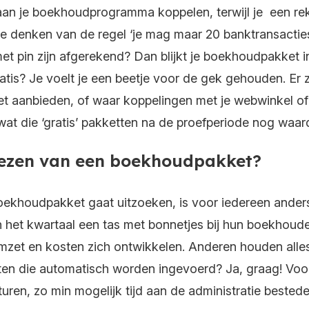
aan je boekhoudprogramma koppelen, terwijl je een rek
te denken van de regel ‘je mag maar 20 banktransactie
met pin zijn afgerekend? Dan blijkt je boekhoudpakket 
atis? Je voelt je een beetje voor de gek gehouden. Er 
ket aanbieden, of waar koppelingen met je webwinkel of 
at die ‘gratis’ pakketten na de proefperiode nog waard
 kiezen van een boekhoudpakket?
 boekhoudpakket gaat uitzoeken, is voor iedereen and
an het kwartaal een tas met bonnetjes bij hun boekhouder 
omzet en kosten zich ontwikkelen. Anderen houden alles
ften die automatisch worden ingevoerd? Ja, graag! Voor 
turen, zo min mogelijk tijd aan de administratie best