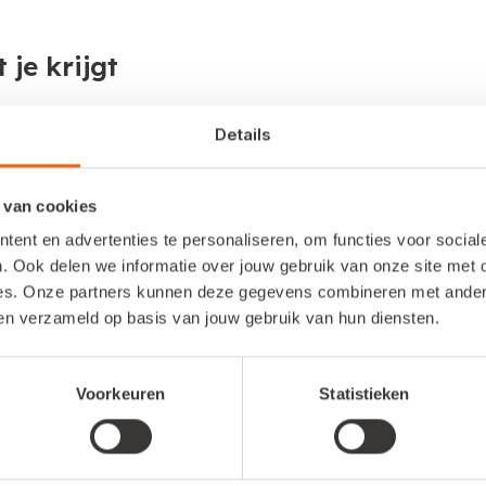
 je krijgt
rrassingen. Bekijk met onze
pakketvergelijker
welk pakk
Details
maand uitproberen. Binnen die maand kun je ook nog swi
t écht het beste bij je past. Na deze maand beslis je o
 van cookies
el facturen als je wilt, scan kassabonnetjes makkelijk i
ent en advertenties te personaliseren, om functies voor socia
. Ook delen we informatie over jouw gebruik van onze site met 
r.
es. Onze partners kunnen deze gegevens combineren met andere 
ben verzameld op basis van jouw gebruik van hun diensten.
t
Voorkeuren
Statistieken
 tijd om over te stappen naar een nieuw boekhoudpakket
afgerond, is overstappen zo gepiept. Vind nu uit wat
het 