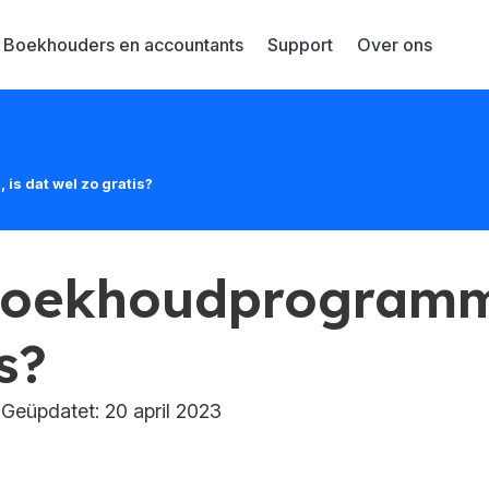
Boekhouders en accountants
Support
Over ons
is dat wel zo gratis?
 boekhoudprogramma
s?
eüpdatet: 20 april 2023