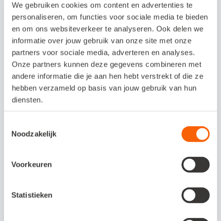
We gebruiken cookies om content en advertenties te
naam om rekening mee te houden. De
personaliseren, om functies voor sociale media te bieden
nieuwe website voor het Nautisch Centrum
en om ons websiteverkeer te analyseren. Ook delen we
informatie over jouw gebruik van onze site met onze
is in ontwikkeling. "Hij is bijna klaar", zegt
partners voor sociale media, adverteren en analyses.
Tinca Ooijevaar. "Op de nieuwe site is ook
Onze partners kunnen deze gegevens combineren met
meer plaats voor de makelaardij. Dan
andere informatie die je aan hen hebt verstrekt of die ze
hebben verzameld op basis van jouw gebruik van hun
kunnen we ons gezicht echt goed laten
diensten.
zien en ons weer echt profileren in de
markt." Met Snelstart is de administratie
Toestemmingsselectie
Noodzakelijk
een eenvoudig klusje. Tijd genoeg dus om
klanten te helpen tussen al die opgeslagen
Voorkeuren
boten de juiste te kiezen.
Statistieken
Slimmer en sneller