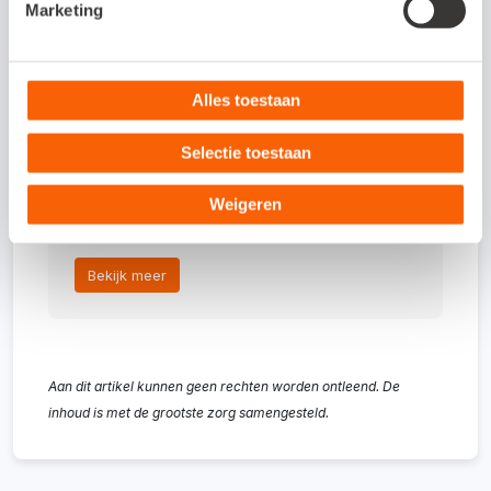
boekhouden?
Marketing
Met Snelstart kies je zelf in hoeverre je je
administratie automatiseert. Van razendsnel
Alles toestaan
factureren en optimaal inzicht in je cijfers
Selectie toestaan
tot een geautomatiseerd debiteurenbeheer
en/of voorraadbeheer. Bekijk nu welk
Weigeren
pakket bij jouw bedrijf past.
Bekijk meer
Aan dit artikel kunnen geen rechten worden ontleend. De
inhoud is met de grootste zorg samengesteld.