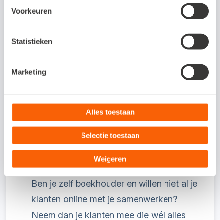
je je bonnen en facturen nog in een
Voorkeuren
boodschappentas af bij je boekhouder?
Start dan snel met online samenwerken.
Statistieken
Via e-mail binnengekomen facturen stuur
Marketing
je naar een eigen mailbox en papieren
bonnen belanden via een foto in de
administratie. Scan-en-herken zet
Alles toestaan
boekingsvoorstellen klaar en een
Selectie toestaan
bankkoppeling zorgt voor automatische
aflettering.
Weigeren
Ben je zelf boekhouder en willen niet al je
klanten online met je samenwerken?
Neem dan je klanten mee die wél alles