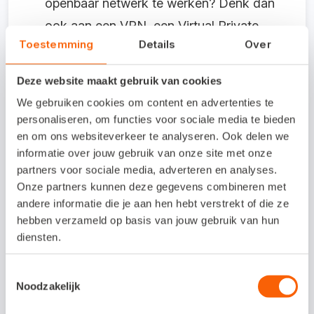
openbaar netwerk te werken? Denk dan
ook aan een VPN, een Virtual Private
Toestemming
Details
Over
Network.
Dit
versleutelt de gegevens
tussen je laptop en het internet. Je
stelt
Deze website maakt gebruik van cookies
dit
eenmalig in en het zorgt zowel op
We gebruiken cookies om content en advertenties te
kantoor als op vakantie voor een veilige
personaliseren, om functies voor sociale media te bieden
en om ons websiteverkeer te analyseren. Ook delen we
verbinding.
informatie over jouw gebruik van onze site met onze
partners voor sociale media, adverteren en analyses.
Alles online!
Onze partners kunnen deze gegevens combineren met
andere informatie die je aan hen hebt verstrekt of die ze
Zorg dat je al je werk online kunt
hebben verzameld op basis van jouw gebruik van hun
diensten.
afhandelen. Je planning, berekeningen,
aantekeningen: voor bijna alles is
Toestemmingsselectie
tegenwoordig wel een online oplossing.
Noodzakelijk
Ook voor je administratieve werk. Lever