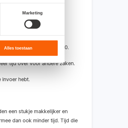
Marketing
op je bankrekening. Je bent
oals CAMT.053, CSV of MT940.
Alles toestaan
eer tijd over voor andere zaken.
 invoer hebt.
en een stukje makkelijker en
mee dan ook minder tijd. Tijd die