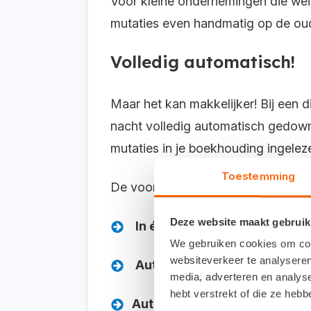
Voor kleine ondernemingen die wein
mutaties even handmatig op de oud
Volledig automatisch!
Maar het kan makkelijker! Bij een 
nacht volledig automatisch gedownl
mutaties in je boekhouding ingele
Toestemming
De voordelen van een bankkoppeling
Deze website maakt gebruik
In één keer klaar.
Je hoeft de 
We gebruiken cookies om cont
websiteverkeer te analyseren
Automatisch verwerking.
Bij
media, adverteren en analys
hebt verstrekt of die ze heb
Automatisch afletteren.
Je
ba