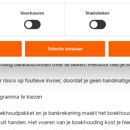
orden afgeletterd.
Voorkeuren
Statistieken
atie is elke dag up-to-date met de laatste wijzigingen 
de mutaties op je rekening.
meer te werken met ingewikkelde mutatiebestanden z
Selectie toestaan
atig bankafschriften over te tikken. Hierdoor heb je m
 risico op foutieve invoer, doordat je geen handmatige
oekhoudpakket en je bankrekening maakt het boekhoud
uit handen. Het voeren van je boekhouding kost je hier