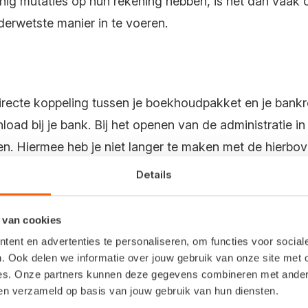
ig mutaties op hun rekening hebben, is het dan vaak 
erwetste manier in te voeren.
directe koppeling tussen je boekhoudpakket en je bank
oad bij je bank. Bij het openen van de administratie 
zen. Hiermee heb je niet langer te maken met de hierb
Details
 op een rij:
 van cookies
bankkoppeling maar één keer in te stellen, daarna hoef 
ent en advertenties te personaliseren, om functies voor socia
. Ook delen we informatie over jouw gebruik van onze site met 
- en afschrijvingen worden volledig automatisch verwe
es. Onze partners kunnen deze gegevens combineren met andere 
ben verzameld op basis van jouw gebruik van hun diensten.
nkmutaties worden gekoppeld met je geboekte in- en 