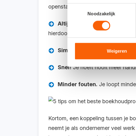
openstaande posten automatisch w
Toestemmingsselectie
Noodzakelijk
Altijd up-to-date.
Je
administr
hierdoor sneller op de hoogte van 
Simpel!
Je hoeft niet langer 
Weigeren
Snel!
Je hoeft nooit meer handm
Minder fouten.
Je loopt minder
Kortom, een koppeling tussen je b
neemt je als ondernemer veel werk 