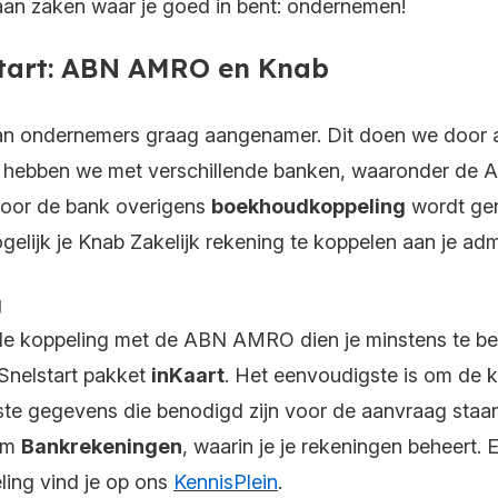
aan zaken waar je goed in bent: ondernemen!
start: ABN AMRO en Knab
van ondernemers graag aangenamer. Dit doen we door 
om hebben we met verschillende banken, waaronder d
 door de bank overigens
boekhoudkoppeling
wordt gen
elijk je Knab Zakelijk rekening te koppelen aan je admin
g
e koppeling met de ABN AMRO dien je minstens te bes
Snelstart pakket
inKaart
. Het eenvoudigste is om de
ste gegevens die benodigd zijn voor de aanvraag staan
erm
Bankrekeningen
, waarin je je rekeningen beheert. 
ling vind je op ons
KennisPlein
.