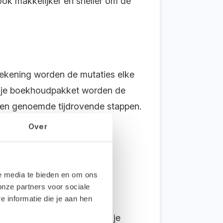
ook makkelijker en sneller om de
rekening worden de mutaties elke
in je boekhoudpakket worden de
oven genoemde tijdrovende stappen.
Over
je nooit meer iets te doen.
le media te bieden en om ons
onze partners voor sociale
rkt in je boekhouding.
informatie die je aan hen
verkoopfacturen, waardoor je