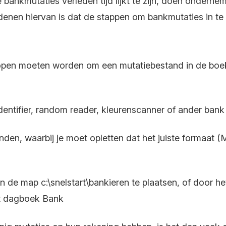
ankmutaties verleden tijd lijkt te zijn, doen onderne
denen hiervan is dat de stappen om bankmutaties in te
open moeten worden om een mutatiebestand in de boekh
dentifier, random reader, kleurenscanner of ander bank
den, waarbij je moet opletten dat het juiste formaat
in de map c:\snelstart\bankieren te plaatsen, of door h
t dagboek Bank