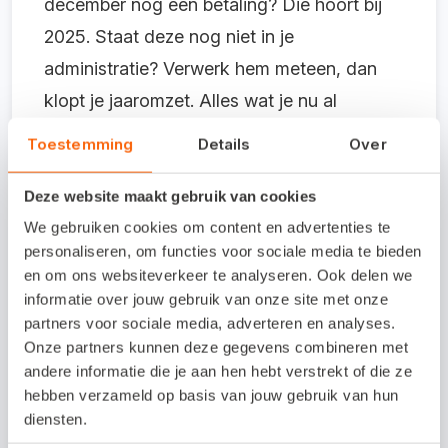
december nog een betaling? Die hoort bij
2025. Staat deze nog niet in je
administratie? Verwerk hem meteen, dan
klopt je jaaromzet. Alles wat je nu al
afrondt, scheelt in januari tijd. Een
Toestemming
Details
Over
automatische bankkoppeling helpt hierbij:
transacties komen dan direct in je
Deze website maakt gebruik van cookies
administratie binnen en je ziet snel wat nog
We gebruiken cookies om content en advertenties te
personaliseren, om functies voor sociale media te bieden
bijgewerkt moet worden.
en om ons websiteverkeer te analyseren. Ook delen we
informatie over jouw gebruik van onze site met onze
partners voor sociale media, adverteren en analyses.
Onze partners kunnen deze gegevens combineren met
Check openstaande
andere informatie die je aan hen hebt verstrekt of die ze
hebben verzameld op basis van jouw gebruik van hun
verkoopfacturen
diensten.