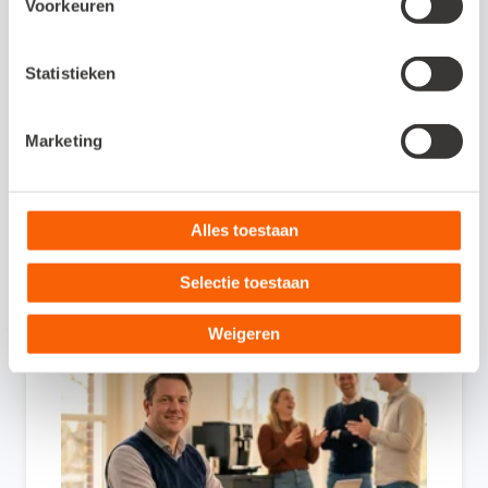
Voorkeuren
Statistieken
Marketing
Verlegde btw helder uitgelegd
21 mei, 2026
Ondernemen
Administratie
Alles toestaan
Selectie toestaan
Weigeren