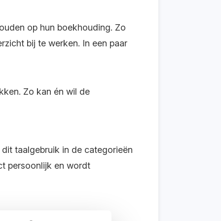
houden
op hun boekhouding
. Zo
zicht bij te werken. In een paar
ekken.
Zo kan én wil de
dit taalgebruik in de
categorieën
t persoonlijk
en wordt
tart Web.