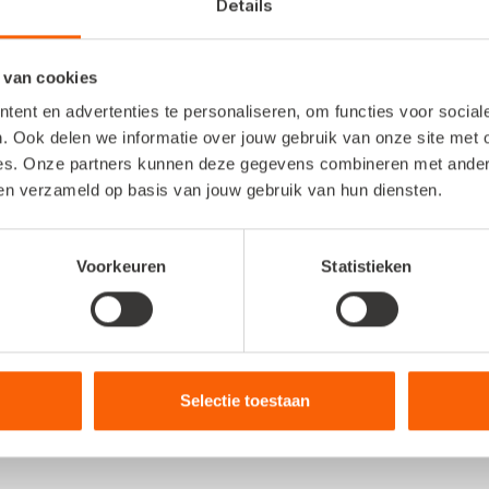
Details
plan waarin
ik
duidelijke doelen
stel voor mijn klant
, w
 van cookies
s enorm
, zeker
als
ze
de voortgang
direct
kunnen volg
ent en advertenties te personaliseren, om functies voor socia
. Ook delen we informatie over jouw gebruik van onze site met 
es. Onze partners kunnen deze gegevens combineren met andere 
rtikel 'De kunst van klanten binden' dat gepubliceerd 
ben verzameld op basis van jouw gebruik van hun diensten.
Anita hanteert? Lees het volledige artikel
hier
.
Voorkeuren
Statistieken
 boekhouden?
rre je je administratie automatiseert. Van razendsnel factureren e
Selectie toestaan
eer en/of voorraadbeheer. Bekijk nu welk pakket bij jouw bedr