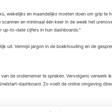
jks, wekelijks en maandelijks moeten doen om grip te 
 te scannen en minimaal één keer in de week
het
urenover
r up-to-date cijfers in hun dashboards."
lijk uit. Vermijd jargon in de boekhouding en de gespr
l van de ondernemer te spreken. Vervolgens verwerk ik 
Snelstart
-
dashboard
.
Zo voelt de online omgeving direc
oor je klant, dat je koppelt aan het dashboard in Snels