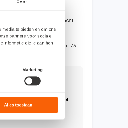
Over
aarbij winst de meeste aandacht
en
via
Snelstart
Web."
le media te bieden en om ons
onze partners voor sociale
informatie die je aan hen
is in het magazine Aangenaam. Wil
Marketing
n optimaal inzicht in je cijfers tot
Alles toestaan
ijf past.