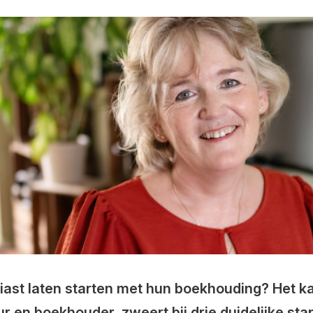
st laten starten met hun boekhouding? Het kan
r en boekhouder, zweert bij drie duidelijke st