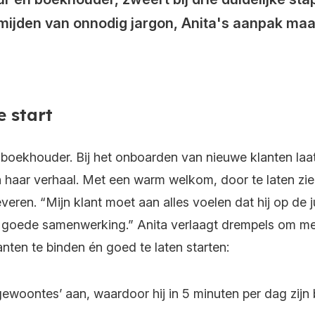
ermijden van onnodig jargon, Anita's aanpak ma
e start
 boekhouder. Bij het
onboarden
van nieuwe klanten laa
n haar verhaal.
Met een warm welkom, door te laten zi
everen.
“Mijn
klant moet
aan alles voel
en
dat
hij
op de ju
n goede
samenwerking.
”
Anita verlaagt drempels om m
anten te binden én goed te laten starten:
e gewoontes’ aan, waardoor hij in 5 minuten per dag zi