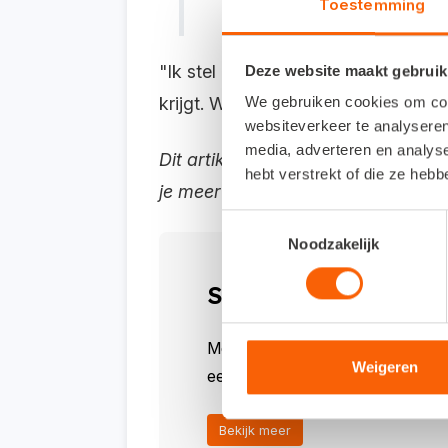
Toestemming
"Ik stel altijd een winstplan op.
Een 
Deze website maakt gebruik
krijgt
.
Winst
motiveert ondernemer
We gebruiken cookies om cont
websiteverkeer te analyseren
media, adverteren en analys
Dit artikel is onderdeel van het a
hebt verstrekt of die ze heb
je meer weten over de methode die 
Toestemmingsselectie
Noodzakelijk
Slimmer en sneller
Met Snelstart kies je zelf in hoeve
Weigeren
een geautomatiseerd debiteurenbeh
Bekijk meer