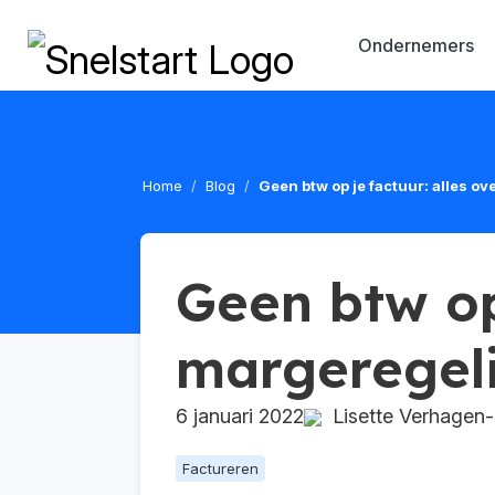
Ondernemers
Home
Blog
Geen btw op je factuur: alles o
Geen btw op 
margeregel
6 januari 2022
Lisette Verhagen-
Factureren