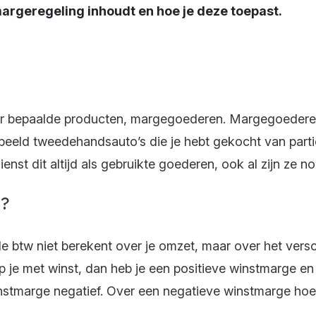
rgeregeling inhoudt en hoe je deze toepast.
or bepaalde producten, margegoederen. Margegoederen 
beeld tweedehandsauto’s die je hebt gekocht van particu
ienst dit altijd als gebruikte goederen, ook al zijn ze n
g?
e btw niet berekent over je omzet, maar over het versch
p je met winst, dan heb je een positieve winstmarge en 
instmarge negatief. Over een negatieve winstmarge hoef