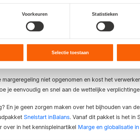
den op de
inkoopverklaring
.
Voorkeuren
Statistieken
ngen bij een controle van de Belastingdienst en zorg 
Selectie toestaan
oekhoudprogramma
 margeregeling niet opgenomen en kost het verwerken v
e je eenvoudig en snel aan de wettelijke verplichting
g? En je geen zorgen maken over het bijhouden van de
oudpakket
Snelstart inBalans
. Vanaf dit pakket is het in
 over in het kennispleinartikel
Marge en globalisatie in