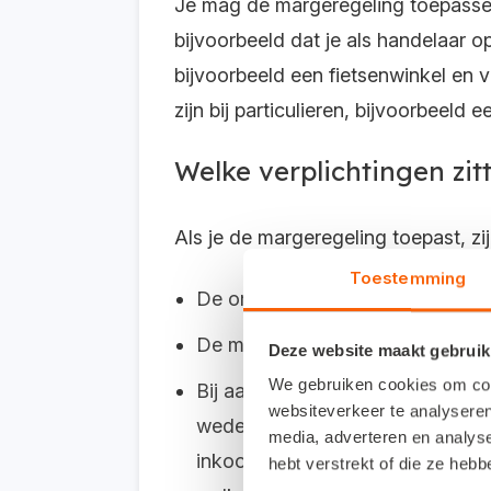
Je mag de margeregeling toepassen
bijvoorbeeld dat je als handelaar o
bijvoorbeeld een fietsenwinkel en
zijn bij particulieren, bijvoorbeeld 
Welke verplichtingen zi
Als je de margeregeling toepast, zij
Toestemming
De omzetbelasting vermeld je nie
De margegoederen administreer 
Deze website maakt gebruik
We gebruiken cookies om cont
Bij aankopen van € 500 of meer 
websiteverkeer te analyseren
wederverkoper en de verkoper. Dit
media, adverteren en analys
inkoopverklaring moet bij de adm
hebt verstrekt of die ze heb