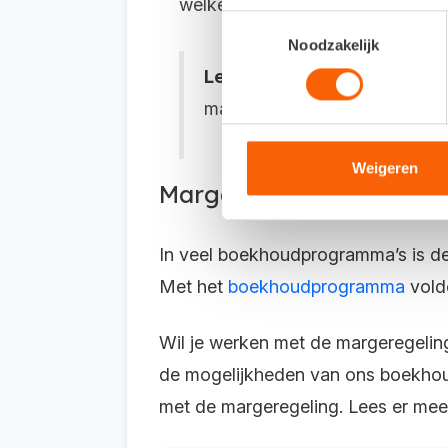
welke gegevens je moet vermel
Toestemmingsselectie
Noodzakelijk
Let op
: voorkom nare verassi
margeregeling goed bijhoudt.
Weigeren
Margeregeling in je b
In veel boekhoudprogramma’s is de
Met het
boekhoudprogramma
voldo
Wil je werken met de margeregelin
de mogelijkheden van ons boekh
met de margeregeling. Lees er meer