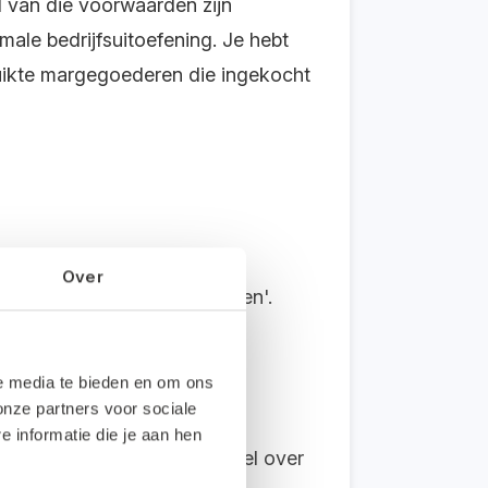
 van die voorwaarden zijn
male bedrijfsuitoefening. Je hebt
ruikte margegoederen die ingekocht
Over
regeling – gebruikte goederen'.
en.
le media te bieden en om ons
t ondertekend door de
onze partners voor sociale
schrift van de uitgereikte
informatie die je aan hen
ingdienst vind je een artikel over