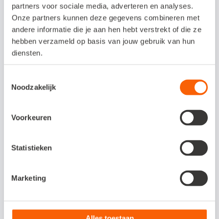
alleen een bedrag en jouw bedrijf, maar
partners voor sociale media, adverteren en analyses.
weet hij misschien niet om welk artikel het
Onze partners kunnen deze gegevens combineren met
andere informatie die je aan hen hebt verstrekt of die ze
precies gaat.
hebben verzameld op basis van jouw gebruik van hun
diensten.
Rekeningnummer niet goed vermelden
Toestemmingsselectie
Maak het je klant zo makkelijk mogelijk om
Noodzakelijk
te betalen. Zet je IBAN-nummer duidelijk op
de factuur en/of in je e-mail. Als de klant
Voorkeuren
ernaar moet zoeken, is de kans groter dat
hij het uitstelt en misschien wéér niet op tijd
Statistieken
betaalt. Nog beter: voeg een betaallink toe,
zodat je klant het bedrag direct kan
Marketing
aftikken.
Alles toestaan