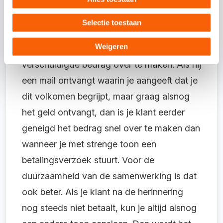
Verkeerde toon gebruiken
Een klant die niet op tijd betaalt, doet dit
Selectie toestaan
vaak niet met opzet. Meestal is het hem
Weigeren
gewoon ontschoten om op tijd het
verschuldigde bedrag over te maken. Als hij
een mail ontvangt waarin je aangeeft dat je
dit volkomen begrijpt, maar graag alsnog
het geld ontvangt, dan is je klant eerder
geneigd het bedrag snel over te maken dan
wanneer je met strenge toon een
betalingsverzoek stuurt. Voor de
duurzaamheid van de samenwerking is dat
ook beter. Als je klant na de herinnering
nog steeds niet betaalt, kun je altijd alsnog