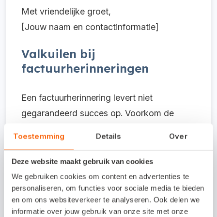
Met vriendelijke groet,
[Jouw naam en contactinformatie]
Valkuilen bij
factuurherinneringen
Een factuurherinnering levert niet
gegarandeerd succes op. Voorkom de
volgende veelvoorkomende valkuilen:
Toestemming
Details
Over
Product of dienst niet omschrijven
Deze website maakt gebruik van cookies
Probeer de oorspronkelijke factuur als
We gebruiken cookies om content en advertenties te
bijlage mee te zenden, zodat de ontvanger
personaliseren, om functies voor sociale media te bieden
en om ons websiteverkeer te analyseren. Ook delen we
kan zien waarover het gaat. Anders ziet hij
informatie over jouw gebruik van onze site met onze