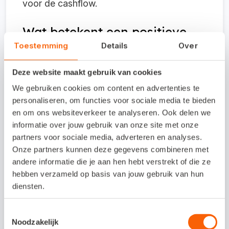
voor de cashflow.
Wat betekent een positieve
cashflow?
Toestemming
Details
Over
Deze website maakt gebruik van cookies
Een positieve cashflow betekent dat er
We gebruiken cookies om content en advertenties te
meer geld binnenkomt dan dat er uitgaat.
personaliseren, om functies voor sociale media te bieden
Je bent in staat om aan je financiële
en om ons websiteverkeer te analyseren. Ook delen we
informatie over jouw gebruik van onze site met onze
verplichtingen op korte termijn te voldoen.
partners voor sociale media, adverteren en analyses.
Denk bijvoorbeeld aan de huur betalen of
Onze partners kunnen deze gegevens combineren met
salarissen storten. Een ideaal scenario,
andere informatie die je aan hen hebt verstrekt of die ze
hebben verzameld op basis van jouw gebruik van hun
want je kunt zelfs investeren. Vul de
diensten.
voorraden aan of koop nieuwe
bedrijfsmiddelen.
Toestemmingsselectie
Noodzakelijk