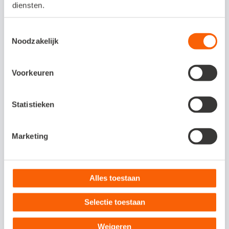
diensten.
opmars bezig. Steeds meer bedrijven
kiezen voor terugkerende omzet in plaats
Toestemmingsselectie
van losse transacties. Waarom? Omdat het
Noodzakelijk
werkt. Omdat klanten het willen. En omdat
Voorkeuren
je er als ondernemer sterker van wordt.
Statistieken
En straks, als je klaar bent om te
automatiseren? Dan is er Snelstart inBalans.
Marketing
Maar denk eerst goed na over jouw
aanbod. Wat kun jij jouw klant regelmatig
bieden?
Alles toestaan
Ontdek de voordelen van abonnementen
Selectie toestaan
automatiseren in Snelstart door vandaag
Weigeren