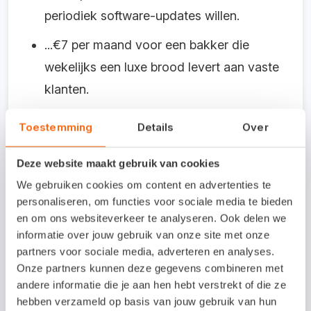
periodiek software-updates willen.
...€7 per maand voor een bakker die
wekelijks een luxe brood levert aan vaste
klanten.
Toestemming
Details
Over
Let op: je klant koopt geen product of
dienst. Hij koopt gemak, zekerheid en
Deze website maakt gebruik van cookies
vertrouwen.
We gebruiken cookies om content en advertenties te
personaliseren, om functies voor sociale media te bieden
Abonnementen zijn niet nieuw,
en om ons websiteverkeer te analyseren. Ook delen we
maar wel van nu
informatie over jouw gebruik van onze site met onze
partners voor sociale media, adverteren en analyses.
Onze partners kunnen deze gegevens combineren met
Krantenabonnementen bestaan al eeuwen.
andere informatie die je aan hen hebt verstrekt of die ze
Maar de moderne variant is aan een
hebben verzameld op basis van jouw gebruik van hun