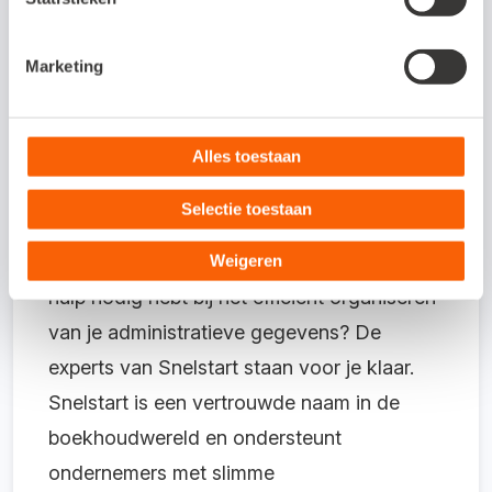
helpen om je administratie goed op orde te
hebben.
Marketing
Snelstart staat voor je klaar
Alles toestaan
Vragen over de bewaarplicht administratie?
Selectie toestaan
Neem contact op met je boekhouder of kijk
op de
site van de Belastingdienst
. Heb je
Weigeren
hulp nodig hebt bij het efficiënt organiseren
van je administratieve gegevens? De
experts van Snelstart staan voor je klaar.
Snelstart is een vertrouwde naam in de
boekhoudwereld en ondersteunt
ondernemers met slimme