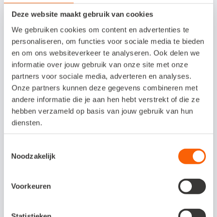
Informeer jezelf over de specifieke
Deze website maakt gebruik van cookies
vereisten voor jouw situatie. Raadpleeg de
We gebruiken cookies om content en advertenties te
website van de Belastingdienst om volledig
personaliseren, om functies voor sociale media te bieden
op de hoogte te zijn.
en om ons websiteverkeer te analyseren. Ook delen we
informatie over jouw gebruik van onze site met onze
Goed op orde
partners voor sociale media, adverteren en analyses.
Onze partners kunnen deze gegevens combineren met
andere informatie die je aan hen hebt verstrekt of die ze
Het naleven van de bewaarplicht
hebben verzameld op basis van jouw gebruik van hun
administratie is van cruciaal belang voor
diensten.
ondernemers. Je voorkomt boetes en
Toestemmingsselectie
juridische complicaties, het biedt je
Noodzakelijk
waardevolle informatie voor
belastingaangiften en het geeft je financieel
Voorkeuren
inzicht in je bedrijf. De juiste
organisatorische en digitale tools kunnen je
Statistieken