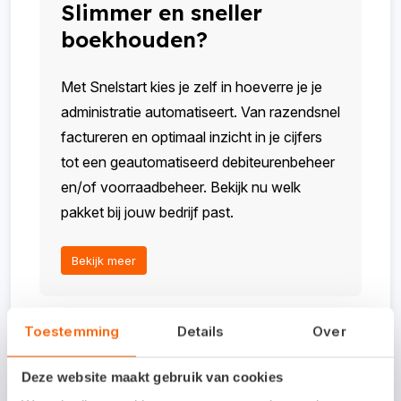
Slimmer en sneller
boekhouden?
Met Snelstart kies je zelf in hoeverre je je
administratie automatiseert. Van razendsnel
factureren en optimaal inzicht in je cijfers
tot een geautomatiseerd debiteurenbeheer
en/of voorraadbeheer. Bekijk nu welk
pakket bij jouw bedrijf past.
Bekijk meer
Toestemming
Details
Over
Aan dit artikel kunnen geen rechten worden ontleend. De
inhoud is met de grootste zorg samengesteld.
Deze website maakt gebruik van cookies