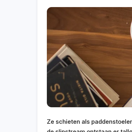
Ze schieten als paddenstoelen
de slipstream ontstaan er tall