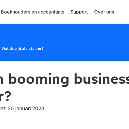
Boekhouders en accountants
Support
Over ons
Wat doe jij als starter?
jn booming busines
r?
t: 26 januari 2023