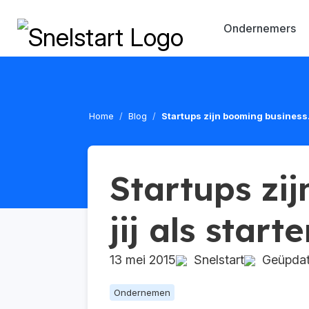
Ondernemers
Home
Blog
Startups zijn booming business. 
Startups zi
jij als starte
13 mei 2015
Snelstart
Geüpdate
Ondernemen