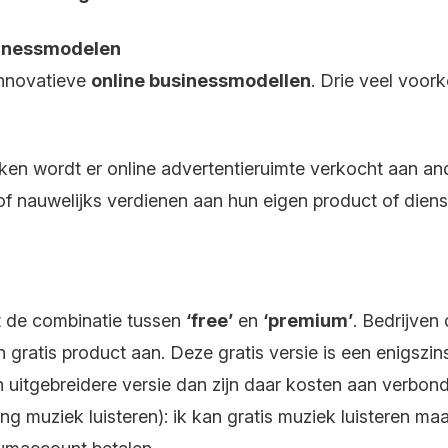
sinessmodelen
 innovatieve
online businessmodellen
.
Drie veel voork
en wordt er online advertentieruimte verkocht aan and
 of nauwelijks verdienen aan hun eigen product of diens
t de combinatie tussen
‘free’
en
‘premium’
. Bedrijven
n gratis product aan. Deze gratis versie is een enigszi
 uitgebreidere versie dan zijn daar kosten aan verbo
ng muziek luisteren): ik kan gratis muziek luisteren ma