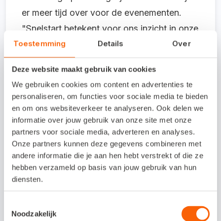
er meer tijd over voor de evenementen.
"Snelstart betekent voor ons inzicht in onze
Toestemming
Details
Over
financiële situatie", vatten ze het kort
samen. "Want je kunt wel een feestje
Deze website maakt gebruik van cookies
vieren, maar je moet ook de cijfertjes goed
We gebruiken cookies om content en advertenties te
in de gaten houden." Serious business, die
personaliseren, om functies voor sociale media te bieden
evenementen.
en om ons websiteverkeer te analyseren. Ook delen we
informatie over jouw gebruik van onze site met onze
partners voor sociale media, adverteren en analyses.
Slimmer en sneller
Onze partners kunnen deze gegevens combineren met
andere informatie die je aan hen hebt verstrekt of die ze
boekhouden?
hebben verzameld op basis van jouw gebruik van hun
diensten.
Met Snelstart kies je zelf in hoeverre je je
administratie automatiseert. Van razendsnel
Toestemmingsselectie
Noodzakelijk
factureren en optimaal inzicht in je cijfers