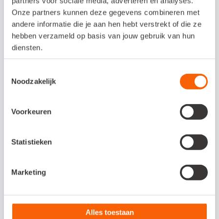
‘Daarnaast zijn al je cijfers continue up-to-
partners voor sociale media, adverteren en analyses.
Onze partners kunnen deze gegevens combineren met
date. Dat is handig als je recente cijfers
andere informatie die je aan hen hebt verstrekt of die ze
nodig hebt, bijvoorbeeld als je wilt
hebben verzameld op basis van jouw gebruik van hun
investeren, een hypotheek aan wilt vragen
diensten.
of een auto wilt leasen.’
Toestemmingsselectie
Noodzakelijk
Wil je meer voorbeelden zien?
Voorkeuren
Bereid je beter voor op gesprekken en krijg
meer klanten enthousiast om te starten met
Statistieken
online samenwerken. In het whitepaper
'
Mijn klant wil niet online
', lees je nog meer
Marketing
voorbeelden van tegenwerpingen en
antwoorden. Ook vind je hier een handig
Alles toestaan
stappenplan hoe je effectief om kunt gaan