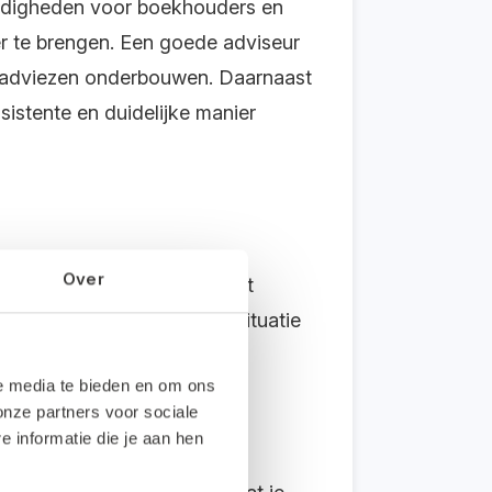
aardigheden voor boekhouders en
r te brengen. Een goede adviseur
n adviezen onderbouwen. Daarnaast
sistente en duidelijke manier
Over
n en begrijpen waar je klant
n in de ondernemer of zijn situatie
le media te bieden en om ons
onze partners voor sociale
informatie die je aan hen