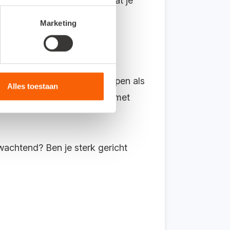
 en verbanden herkent. Zodat je
bleem.
Marketing
. Je kunt je klant beter helpen als
Alles toestaan
hillende manieren waarop je met
afwachtend? Ben je sterk gericht