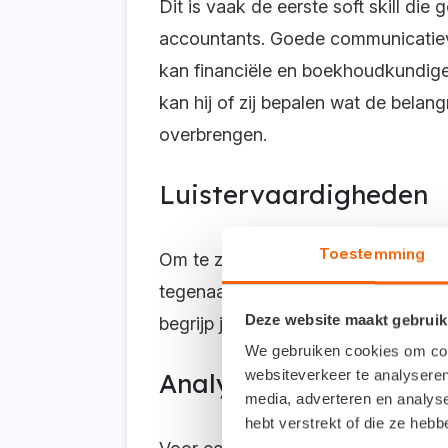
Dit is vaak de eerste soft skill 
accountants. Goede communicatieva
kan financiële en boekhoudkundige
kan hij of zij bepalen wat de belan
overbrengen.
Luistervaardigheden
Toestemming
Om te zorgen dat je de ondernemer 
tegenaan loopt. Hierbij is het belan
Deze website maakt gebruik
begrijp je beter waar het om gaat.
We gebruiken cookies om cont
websiteverkeer te analyseren
Analysevaardigheden
media, adverteren en analys
hebt verstrekt of die ze heb