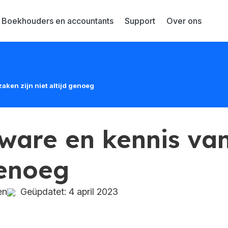
Boekhouders en accountants
Support
Over ons
aken zijn niet altijd genoeg
ware en kennis van
genoeg
en
Geüpdatet: 4 april 2023