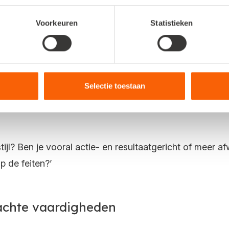
zaken en gevolgen onderscheiden, waarbij je patronen
hoort en met oplossingen komt die aansluiten bij het pro
Voorkeuren
Statistieken
nd
 geaccepteerd door je klant. Veranderen is soms moeilijk
Selectie toestaan
r de weerstand vandaan komt en inzicht heeft in versc
stijl? Ben je vooral actie- en resultaatgericht of meer 
p de feiten?’
achte vaardigheden