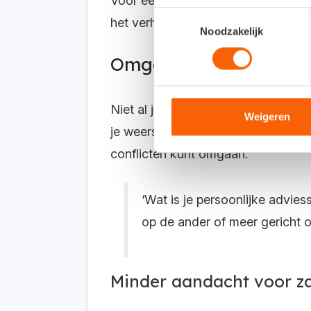
Voor een goede analyse kun je oor
Toestemmingsselectie
het verhaal ziet wat bij de cijfers 
Noodzakelijk
Omgaan met weersta
Niet al je advies wordt gemakkelijk
Weigeren
je weerstand herkent, begrijpt waa
conflicten kunt omgaan.
‘Wat is je persoonlijke advies
op de ander of meer gericht o
Minder aandacht voor z