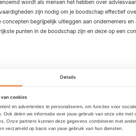
die genoemd wordt als mensen het hebben over adviesv
ardigheden zijn nodig om je boodschap effectief ove
 concepten begrijpelijk uitleggen aan ondernemers e
grijkste punten in de boodschap zijn en deze op een con
Details
geeft wat hij nodig heeft, moet je goed kunnen luistere
grijk om goed door te vragen. Door jezelf te verplaatse
 van cookies
ent en advertenties te personaliseren, om functies voor socia
. Ook delen we informatie over jouw gebruik van onze site met 
es. Onze partners kunnen deze gegevens combineren met andere 
ben verzameld op basis van jouw gebruik van hun diensten.