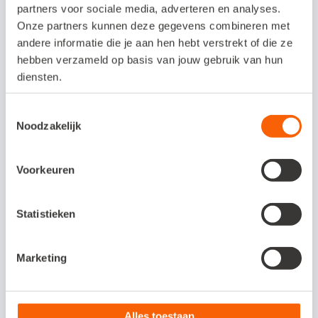
partners voor sociale media, adverteren en analyses.
de werkzaamheden blijkt dat je maar 3 uur
Onze partners kunnen deze gegevens combineren met
bezig bent geweest. Je wilt een creditnota
andere informatie die je aan hen hebt verstrekt of die ze
sturen voor 1 uur. Dat doe je zo:
hebben verzameld op basis van jouw gebruik van hun
diensten.
1. In de omschrijving verwijs je naar het
Toestemmingsselectie
originele factuurnummer.
Noodzakelijk
2. In de factuurregel zet je
-
€ 60,50. Dit
is 1 uur werken á € 50,- en € 10,50 btw
Voorkeuren
(21% over € 50,-).
3. In de omschrijving vermeld je dat je
Statistieken
een uur minder hebt gewerkt dan in de
originele factuur stond.
Marketing
4. Houd de reguliere manier van
factuurnummering aan, maar verander het
Alles toestaan