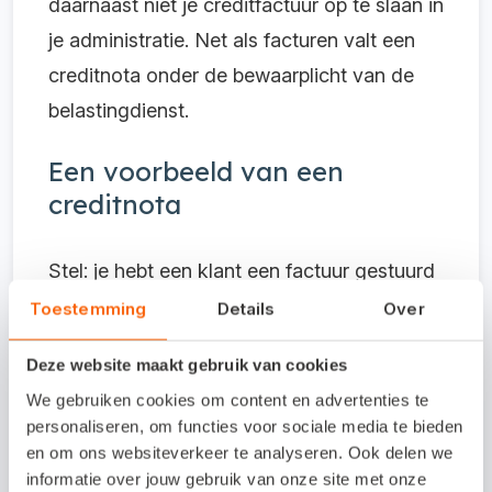
daarnaast niet je creditfactuur op te slaan in
je administratie. Net als facturen valt een
creditnota onder de bewaarplicht van de
belastingdienst.
Een voorbeeld van een
creditnota
Stel: je hebt een klant een factuur gestuurd
voor 4 uur werk, á € 50,- per uur. Op de
Toestemming
Details
Over
factuur staat een bedrag van 4x €50 = €
Deze website maakt gebruik van cookies
200, plus 21% btw = € 200 x 1,21 = € 242,-.
We gebruiken cookies om content en advertenties te
personaliseren, om functies voor sociale media te bieden
Je hebt de factuur verstuurd voordat je de
en om ons websiteverkeer te analyseren. Ook delen we
dienst hebt geleverd. Na het uitvoeren van
informatie over jouw gebruik van onze site met onze