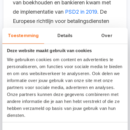
van boekhouden en bankieren kwam met
de implementatie van
PSD2 in 2019
. De
Europese richtlijn voor betalingsdiensten
opende de deuren voor andere partijen
Toestemming
Details
Over
(zoals leveranciers van boekhoudsoftware)
om toegang te krijgen tot bankgegevens,
Deze website maakt gebruik van cookies
mits de klant toestemming geeft.
We gebruiken cookies om content en advertenties te
personaliseren, om functies voor sociale media te bieden
Boekhouden en bankieren in
en om ons websiteverkeer te analyseren. Ook delen we
informatie over jouw gebruik van onze site met onze
één
partners voor sociale media, adverteren en analyses.
Onze partners kunnen deze gegevens combineren met
De werelden van boekhouden en bankieren
andere informatie die je aan hen hebt verstrekt of die ze
hebben verzameld op basis van jouw gebruik van hun
groeiden de afgelopen jaren in rap tempo
diensten.
verder naar elkaar toe. Diverse banken
lanceerden een boekhoudpakket en
Toestemmingsselectie