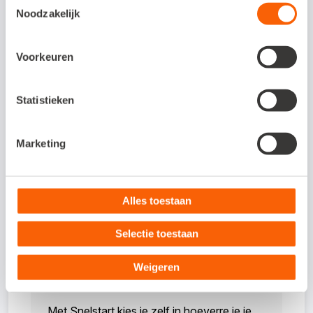
Noodzakelijk
sommige boekhoudprogramma’s bieden
ook bankdiensten aan. Dit biedt veel
Voorkeuren
voordelen. Omdat je niet meer hoeft te
schakelen tussen verschillende applicaties,
Statistieken
zijn de boekhouding én de bankzaken
sneller op orde. De vraag is niet óf, maar
Marketing
wanneer het de standaard is dat
boekhouden en bankieren zijn geïntegreerd
in één applicatie.
Alles toestaan
Selectie toestaan
Slimmer en sneller
Weigeren
boekhouden?
Met Snelstart kies je zelf in hoeverre je je