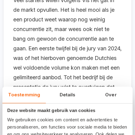
Veel starters willen volgens Vis hét gat in
de markt opvullen. Het is heel mooi als je
een product weet waarop nog weinig
concurrentie zit, maar wees ook niet te
bang om gewoon de concurrentie aan te
gaan. Een eerste twijfel bij de jury van 2024,
was of het hierboven genoemde Dutchies
wel voldoende volume kon maken met een
gelimiteerd aanbod. Tot het bedrijf bij de
presentatie de jury wist te overtuigen dat
Toestemming
Details
Over
het gaat om een miljoenenmarkt waarin
deze doelgroep juist snel kiest voor
Deze website maakt gebruik van cookies
herhaalaankopen.
We gebruiken cookies om content en advertenties te
personaliseren, om functies voor sociale media te bieden
“Als je met je webshop herhaalaankopen
en om ons websiteverkeer te analyseren. Ook delen we