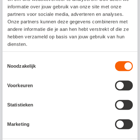
informatie over jouw gebruik van onze site met onze
kunt realiseren, hoor je al snel bij de
partners voor sociale media, adverteren en analyses.
kanshebbers van de groep nieuwe
Onze partners kunnen deze gegevens combineren met
succesvolle spelers”, licht Vis toe. “De
andere informatie die je aan hen hebt verstrekt of die ze
hebben verzameld op basis van jouw gebruik van hun
kosten van een webshop bestaan
diensten.
regelmatig voor bijna een derde uit
marketing. Als je die kostenpost weg kunt
Toestemmingsselectie
Noodzakelijk
nemen door klanten te verleiden tot
vervolgaankopen, is in vrijwel elke markt
Voorkeuren
een winstgevend businessmodel mogelijk.”
Statistieken
💡
Bonustip: automatiseer je
webshop met Snelstart
Marketing
inHandel