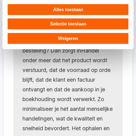
Alles toestaan
Met
Snelstart inHandel
heb je één
systeem dat je logistieke én
Selectie toestaan
administratieve processen
Weigeren
automatiseert. Plaatst een klant een
bestelling? Dan zorgt inHandel
onder meer dat het product wordt
verstuurd, dat de voorraad op orde
blijft, dat de klant een factuur
ontvangt en dat de aankoop in je
boekhouding wordt verwerkt. Zo
minimaliseer je het aantal menselijke
handelingen, wat de kwaliteit en
snelheid bevordert. Het ophalen en