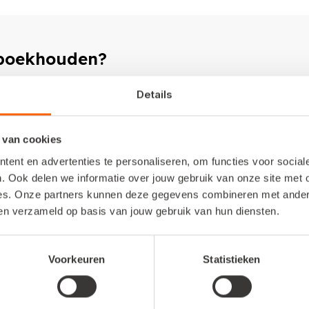
 boekhouden?
Details
rre je je administratie automatiseert. Van razendsnel factureren e
eer en/of voorraadbeheer. Bekijk nu welk pakket bij jouw bedr
 van cookies
ent en advertenties te personaliseren, om functies voor socia
. Ook delen we informatie over jouw gebruik van onze site met 
es. Onze partners kunnen deze gegevens combineren met andere 
ben verzameld op basis van jouw gebruik van hun diensten.
nd. De inhoud is met de grootste zorg samengesteld.
Voorkeuren
Statistieken