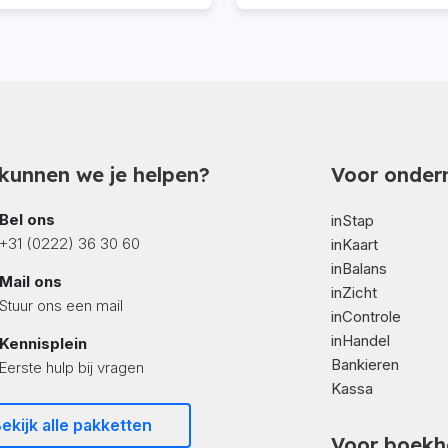
kunnen we je helpen?
Voor onder
Bel ons
inStap
+31 (0222) 36 30 60
inKaart
inBalans
Mail ons
inZicht
Stuur ons een mail
inControle
inHandel
Kennisplein
Bankieren
Eerste hulp bij vragen
Kassa
ekijk alle pakketten
Voor boekh