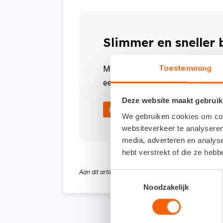
Slimmer en sneller
Toestemming
Met Snelstart kies je zelf in hoeve
een geautomatiseerd debiteurenbeh
Deze website maakt gebruik
Bekijk meer
We gebruiken cookies om cont
websiteverkeer te analyseren
media, adverteren en analys
hebt verstrekt of die ze heb
Aan dit artikel kunnen geen rechten worden ontlee
Toestemmingsselectie
Noodzakelijk