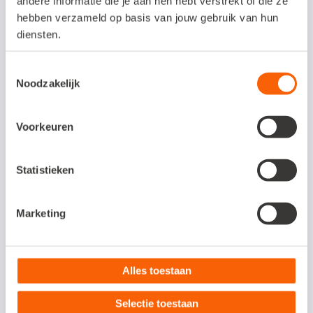
andere informatie die je aan hen hebt verstrekt of die ze
hebben verzameld op basis van jouw gebruik van hun
diensten.
Slimmer en sneller
boekhouden?
Toestemmingsselectie
Noodzakelijk
Met Snelstart kies je zelf in hoeverre je je
administratie automatiseert. Van razendsnel
Voorkeuren
factureren en optimaal inzicht in je cijfers
tot een geautomatiseerd debiteurenbeheer
Statistieken
en/of voorraadbeheer. Bekijk nu welk
pakket bij jouw bedrijf past.
Marketing
Bekijk meer
Alles toestaan
Selectie toestaan
Aan dit artikel kunnen geen rechten worden ontleend. De