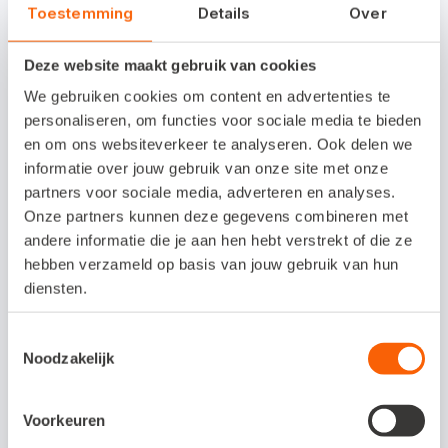
bedrijfssucces'. Onder de video vind je ook
Toestemming
Details
Over
welke slimme boekhoudoplossing het beste
bij jouw bedrijf past.
Deze website maakt gebruik van cookies
We gebruiken cookies om content en advertenties te
personaliseren, om functies voor sociale media te bieden
Slimmer en sneller
en om ons websiteverkeer te analyseren. Ook delen we
boekhouden?
informatie over jouw gebruik van onze site met onze
partners voor sociale media, adverteren en analyses.
Onze partners kunnen deze gegevens combineren met
Met Snelstart kies je zelf in hoeverre je je
andere informatie die je aan hen hebt verstrekt of die ze
administratie automatiseert. Van razendsnel
hebben verzameld op basis van jouw gebruik van hun
factureren en optimaal inzicht in je cijfers
diensten.
tot een geautomatiseerd debiteurenbeheer
en/of voorraadbeheer. Bekijk nu welk
Toestemmingsselectie
Noodzakelijk
pakket bij jouw bedrijf past.
Voorkeuren
Bekijk meer