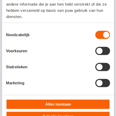
andere informatie die je aan hen hebt verstrekt of die ze
hebben verzameld op basis van jouw gebruik van hun
7. Check je verkoopfacturen
diensten.
Staan al je facturen in je administratie?
Toestemmingsselectie
Noodzakelijk
Bekijk ook de openstaande facturen. Zijn er
facturen waarvan je vrijwel zeker weet dat
Voorkeuren
je klant deze niet gaat betalen? Als je zeker
weet dat de klant niet gaat betalen wordt
Statistieken
de factuur afgeschreven en mag je de btw
terugvragen. Er zijn verschillende manieren
Marketing
om dubieuze debiteuren in je administratie
te verwerken. Vraag je boekhouder om
hulp.
Alles toestaan