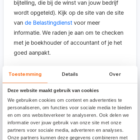
bijtelling, die bij de winst van jouw bedrijf
wordt opgeteld).
Kijk op de site van de site
van
de Belastingdienst
voor meer
informatie. We raden je aan om te checken
met je boekhouder of accountant of je het
goed aanpakt.
6. Werk alle bankmutaties bij
Toestemming
Details
Over
Zorg dat alle bankmutaties (bij- en
Deze website maakt gebruik van cookies
afschrijvingen) van het oude jaar zijn
We gebruiken cookies om content en advertenties te
personaliseren, om functies voor sociale media te bieden
verwerkt in je boekhouding. Slimme
en om ons websiteverkeer te analyseren. Ook delen we
boekhoudsoftware biedt een bankkoppeling
informatie over jouw gebruik van onze site met onze
waarmee transacties automatisch worden
partners voor sociale media, adverteren en analyses.
Onze partners kunnen deze gegevens combineren met
bijgewerkt in je administratie.