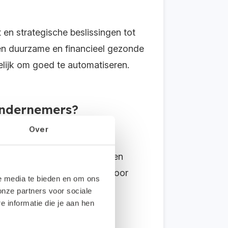
en strategische beslissingen tot
een duurzame en financieel gezonde
lijk om goed te automatiseren.
 ondernemers?
Over
nisatie, voorbij de
e nieuwste ontwikkelingen en
kt hun adviserende rol. Hierdoor
le media te bieden en om ons
ke onderlinge relatie.”
onze partners voor sociale
informatie die je aan hen
internet?