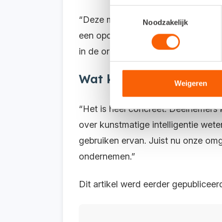
Toestemmingsselectie
“Deze masterclasses bieden veel m
Noodzakelijk
een opdracht voor te bereiden. Ze 
in de organisaties en direct toepas
Wat kunnen deelnemers
Weigeren
“Het is heel concreet. Deelnemers 
over kunstmatige intelligentie wet
gebruiken ervan. Juist nu onze om
ondernemen.”
Dit artikel werd eerder gepublice