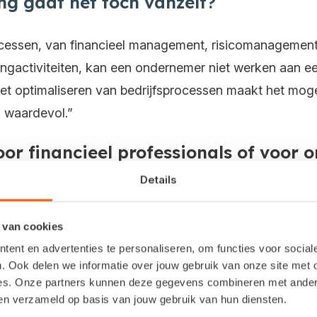
g gaat het toch vanzelf?
cessen, van financieel management, risicomanagement 
ingactiviteiten, kan een ondernemer niet werken aan 
et optimaliseren van bedrijfsprocessen maakt het moge
o waardevol.”
oor financieel professionals of voor
Details
we concreet bij vraagstukken die spelen binnen de orga
oekhouders en accountants bieden we verdieping in d
 van cookies
matige intelligentie en digitale marketing. Dit verster
ent en advertenties te personaliseren, om functies voor socia
en meerwaarde bieden aan klanten. Zo ontstaat een ster
. Ook delen we informatie over jouw gebruik van onze site met 
es. Onze partners kunnen deze gegevens combineren met andere 
rmatie niet gewoon opzoeken op het 
ben verzameld op basis van jouw gebruik van hun diensten.