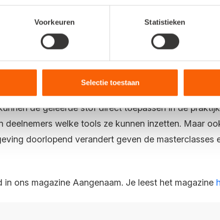
eer, het is actief. In de masterclass Business Proce
Voorkeuren
Statistieken
dragen vraagstukken uit hun eigen organisatie aan. Dat
bare tools mee te geven.”
 na een masterclass?
Selectie toestaan
kunnen de geleerde stof direct toepassen in de praktij
en deelnemers welke tools ze kunnen inzetten. Maar ook
geving doorlopend verandert geven de masterclasses e
erd in ons magazine Aangenaam. Je leest het magazine
h