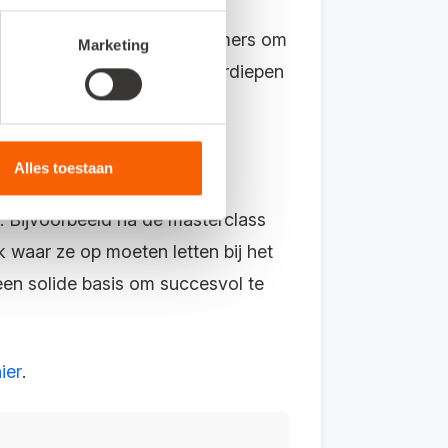
smanagement vraag ik deelnemers om
Marketing
 geeft mij de kans me te verdiepen
Alles toestaan
k. Bijvoorbeeld na de masterclass
 waar ze op moeten letten bij het
en solide basis om succesvol te
ier
.