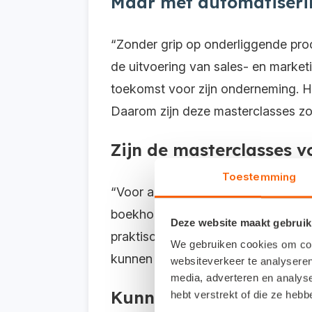
Maar met automatiserin
“Zonder grip op onderliggende pro
de uitvoering van sales- en market
toekomst voor zijn onderneming. H
Daarom zijn deze masterclasses z
Zijn de masterclasses v
Toestemming
“Voor allebei. Ondernemers helpen 
boekhoudkundige aspecten. Voor b
Deze website maakt gebruik
praktische toepassingen zoals kunst
We gebruiken cookies om cont
kunnen zij proactief advies geven 
websiteverkeer te analyseren
media, adverteren en analys
Kunnen mensen die info
hebt verstrekt of die ze heb