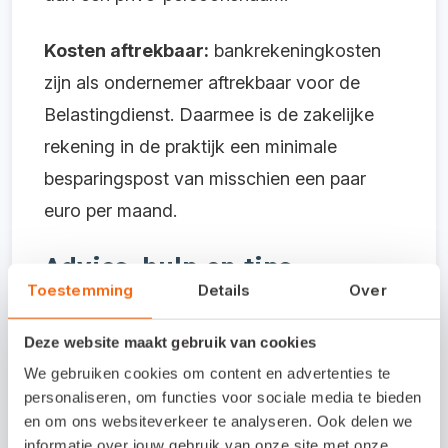
Kosten aftrekbaar:
bankrekeningkosten
zijn als ondernemer aftrekbaar voor de
Belastingdienst. Daarmee is de zakelijke
rekening in de praktijk een minimale
besparingspost van misschien een paar
euro per maand.
Advies, hulp en tips
Toestemming
Details
Over
Als startende ondernemers is het slim om
Deze website maakt gebruik van cookies
snel na de KVK-inschrijving in gesprek te
We gebruiken cookies om content en advertenties te
gaan met een boekhouder. Een deskundige
personaliseren, om functies voor sociale media te bieden
boekhouder geeft tips over het goed
en om ons websiteverkeer te analyseren. Ook delen we
informatie over jouw gebruik van onze site met onze