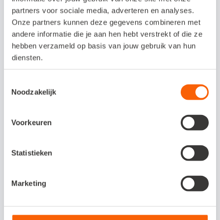
opzetten van de administratie, maar ook
partners voor sociale media, adverteren en analyses.
over het kiezen van de juiste zakelijke
Onze partners kunnen deze gegevens combineren met
rekening. Vaak kunnen ze ook helpen met
andere informatie die je aan hen hebt verstrekt of die ze
hebben verzameld op basis van jouw gebruik van hun
het bepalen van het juiste uurloon of weten
diensten.
ze precies hoeveel geld je moet omzetten
om de vaste lasten te kunnen betalen. Vind
Toestemmingsselectie
Noodzakelijk
een goede boekhouder
in de buurt.
Voorkeuren
Ook soepel zakelijk
bankieren?
Statistieken
Snelstart Bankieren biedt jou als
Marketing
ondernemer alle mogelijkheden van een
zakelijke rekening – tegen een
aantrekkelijke prijs. Ben je benieuwd wat dit