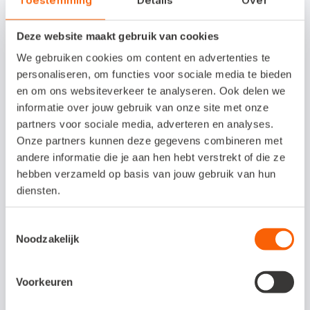
Toestemming
Details
Over
administratie en onze boekhouder De Wit
helpt daarin mee.’
Deze website maakt gebruik van cookies
We gebruiken cookies om content en advertenties te
personaliseren, om functies voor sociale media te bieden
Slimmer en sneller
en om ons websiteverkeer te analyseren. Ook delen we
boekhouden?
informatie over jouw gebruik van onze site met onze
partners voor sociale media, adverteren en analyses.
Met Snelstart kies je zelf in hoeverre je je
Onze partners kunnen deze gegevens combineren met
andere informatie die je aan hen hebt verstrekt of die ze
administratie automatiseert. Van razendsnel
hebben verzameld op basis van jouw gebruik van hun
factureren en optimaal inzicht in je cijfers
diensten.
tot een geautomatiseerd debiteurenbeheer
en/of voorraadbeheer. Bekijk nu welk
Toestemmingsselectie
pakket bij jouw bedrijf past.
Noodzakelijk
Bekijk meer
Voorkeuren