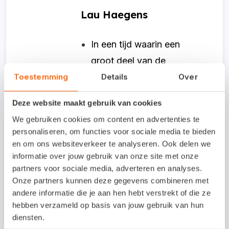
Lau Haegens
In een tijd waarin een
groot deel van de
boekhouding wordt
Toestemming
Details
Over
gedigitaliseerd,
Deze website maakt gebruik van cookies
transformeert de rol van
We gebruiken cookies om content en advertenties te
accountant steeds meer in
personaliseren, om functies voor sociale media te bieden
die van
en om ons websiteverkeer te analyseren. Ook delen we
informatie over jouw gebruik van onze site met onze
organisatieadviseur. Dat
partners voor sociale media, adverteren en analyses.
brengt onzekerheden met
Onze partners kunnen deze gegevens combineren met
zich mee. Dit boek bevat
andere informatie die je aan hen hebt verstrekt of die ze
hebben verzameld op basis van jouw gebruik van hun
een kant-en-klare
diensten.
methode voor