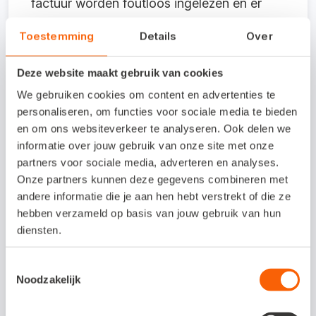
factuur worden foutloos ingelezen en er
wordt gelijk een boekingsvoorstel gegeven.
Toestemming
Details
Over
Voordelen voor bedrijven onderling
Deze website maakt gebruik van cookies
We gebruiken cookies om content en advertenties te
Bedrijven kunnen onderling veel voordelen
personaliseren, om functies voor sociale media te bieden
hebben van e-facturatie. Zo kunnen er
en om ons websiteverkeer te analyseren. Ook delen we
tussen verschillende bedrijven bijvoorbeeld
informatie over jouw gebruik van onze site met onze
partners voor sociale media, adverteren en analyses.
gemakkelijk bestanden uitgewisseld
Onze partners kunnen deze gegevens combineren met
worden. Hiervoor moeten wel zowel de
andere informatie die je aan hen hebt verstrekt of die ze
versturende als ontvangende partij e-
hebben verzameld op basis van jouw gebruik van hun
diensten.
facturatie gebruiken en kunnen ontvangen.
Alleen dan kunnen elektronische facturen
Toestemmingsselectie
worden uitgewisseld. Gelukkig zien steeds
Noodzakelijk
meer organisaties de voordelen van digitaal