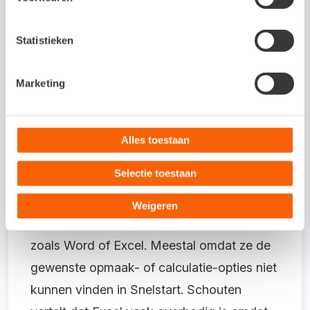
atiep
artne
Statistieken
rs
helpe
Marketing
n
onde
rnem
Alles toestaan
ers
Selectie toestaan
ook vaak aan geautomatiseerde offertes
vanuit Snelstart. Bedrijven gebruiken voor
Weigeren
offertes regelmatig een ander programma,
zoals Word of Excel. Meestal omdat ze de
gewenste opmaak- of calculatie-opties niet
kunnen vinden in Snelstart. Schouten