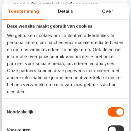
goed administratief vastleggen van
Toestemming
Details
Over
artikelen niet je grootste probleem. Ook het
bijhouden van de voorraden niet. Dat red je
Deze website maakt gebruik van cookies
dan vaak nog wel. Maar wanneer je bedrijf
We gebruiken cookies om content en advertenties te
groeit en je van een paar honderd naar een
personaliseren, om functies voor sociale media te bieden
en om ons websiteverkeer te analyseren. Ook delen we
paar duizend artikelen gaat, lopen
informatie over jouw gebruik van onze site met onze
ondernemers vaak tegen ingewikkelde
partners voor sociale media, adverteren en analyses.
vraagstukken aan. En dán komen wij in
Onze partners kunnen deze gegevens combineren met
andere informatie die je aan hen hebt verstrekt of die ze
beeld.”
hebben verzameld op basis van jouw gebruik van hun
diensten.
Offertes in Snelstart
Toestemmingsselectie
Noodzakelijk
Imple
ment
Voorkeuren