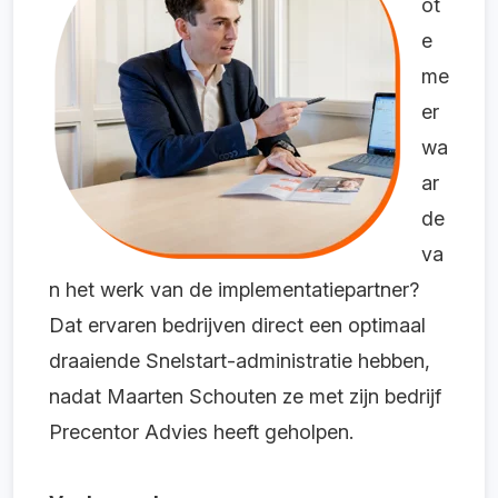
ot
e
me
er
wa
ar
de
va
n het werk van de implementatiepartner?
Dat ervaren bedrijven direct een optimaal
draaiende Snelstart-administratie hebben,
nadat Maarten Schouten ze met zijn bedrijf
Precentor Advies heeft geholpen.