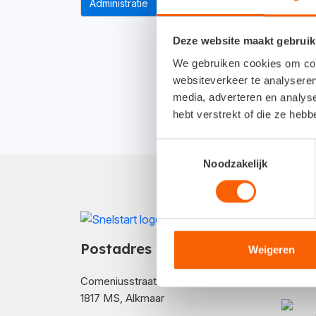
Administratie
Factureren
Btw-aangifte
Deze website maakt gebruik
We gebruiken cookies om cont
websiteverkeer te analyseren
media, adverteren en analys
hebt verstrekt of die ze heb
Toestemmingsselectie
Noodzakelijk
Hoe 
Postadres
Weigeren
Comeniusstraat 10
1817 MS, Alkmaar