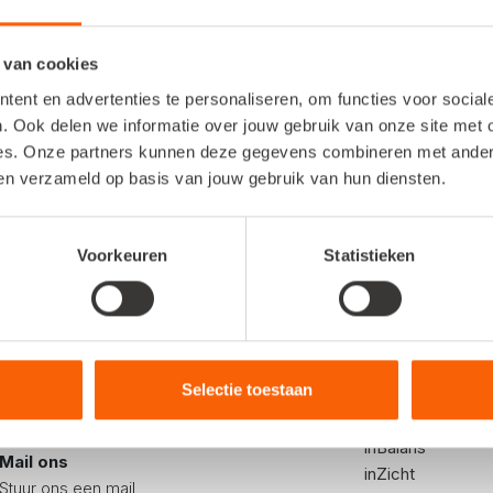
Digitaliseren
Ondernemen
Boekhouders en accountants
V
 van cookies
ent en advertenties te personaliseren, om functies voor socia
. Ook delen we informatie over jouw gebruik van onze site met 
Bekijk meer artikelen
es. Onze partners kunnen deze gegevens combineren met andere 
ben verzameld op basis van jouw gebruik van hun diensten.
Voorkeuren
Statistieken
kunnen we je helpen?
Voor onder
Selectie toestaan
Bel ons
inStap
+31 (0222) 36 30 60
inKaart
inBalans
Mail ons
inZicht
Stuur ons een mail