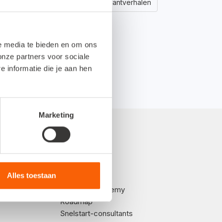
eiligheid
Snelstart-nieuws
Klantverhalen
le media te bieden en om ons
onze partners voor sociale
informatie die je aan hen
Marketing
nemers
Support
Alles toestaan
Kennisplein
Snelstart Academy
Roadmap
Snelstart-consultants