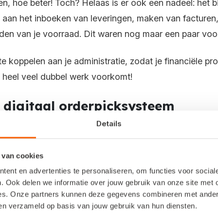
n, hoe beter! Toch? Helaas is er ook een nadeel: het b
ijt aan het inboeken van leveringen, maken van facture
uden van je voorraad. Dit waren nog maar een paar voo
e koppelen aan je administratie, zodat je financiële 
e heel veel dubbel werk voorkomt!
r digitaal orderpicksysteem
Details
ig aanmaken, maar een foutje is snel gemaakt. Misschi
t het verkeerde product binnen. Dat zou jammer zijn. Om
 van cookies
steem.
ent en advertenties te personaliseren, om functies voor socia
. Ook delen we informatie over jouw gebruik van onze site met 
es. Onze partners kunnen deze gegevens combineren met andere 
nuit de webshop binnen. Deze worden vervolgens vert
ben verzameld op basis van jouw gebruik van hun diensten.
pdracht is binnengekomen, maak je pickorders aan. D