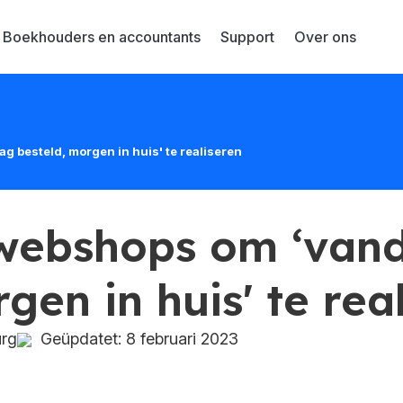
Boekhouders en accountants
Support
Over ons
g besteld, morgen in huis' te realiseren
 webshops om ‘van
gen in huis' te rea
urg
Geüpdatet: 8 februari 2023