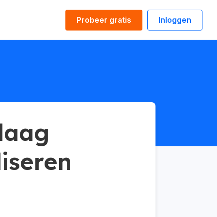
Probeer gratis
Inloggen
daag
liseren