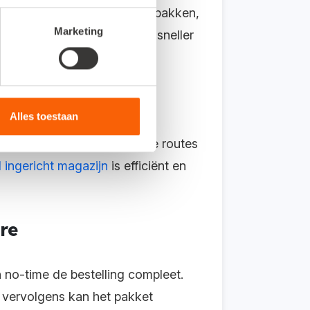
egels zodra ze het artikel pakken,
Marketing
nnen medewerkers een stuk sneller
Alles toestaan
es ligt? Weten zij de snelste routes
 ingericht magazijn
is efficiënt en
re
 no-time de bestelling compleet.
n vervolgens kan het pakket