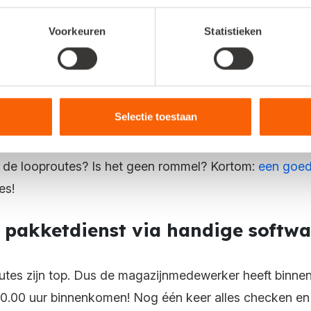
eten direct wat ze moeten pakken, scannen de artikelr
Voorkeuren
Statistieken
de administratie worden bijgewerkt. Op deze manier ku
istratie altijd actueel.
ingericht magazijn
Selectie toestaan
t heel veel spullen. Weten medewerkers precies waar all
 de looproutes? Is het geen rommel? Kortom:
een goed
ces!
j pakketdienst via handige softwa
outes zijn top. Dus de magazijnmedewerker heeft binnen
 00.00 uur binnenkomen! Nog één keer alles checken e