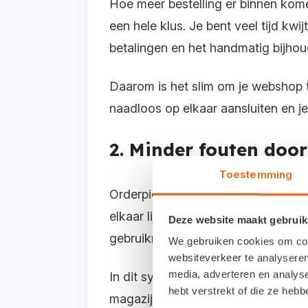
Hoe meer bestelling er binnen kome
een hele klus. Je bent veel tijd kw
betalingen en het handmatig bijho
Daarom is het slim om je webshop t
naadloos op elkaar aansluiten en j
2. Minder fouten doo
Toestemming
Orderpickopdrachten kun je handmat
elkaar lijken en krijgt de klant ne
Deze website maakt gebruik
gebruikmaken van een orderpicksy
We gebruiken cookies om cont
websiteverkeer te analyseren
media, adverteren en analys
In dit systeem komen de orders va
hebt verstrekt of die ze heb
magazijnmedewerkers. Nadat een o