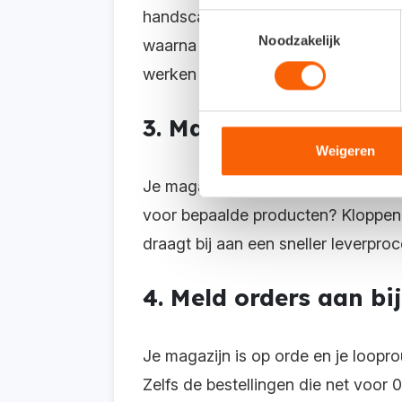
handscanner van medewerkers. Zij w
Toestemmingsselectie
Noodzakelijk
waarna deze vervolgens direct in 
werken en is de voorraad in je admin
3. Maak een logisch 
Weigeren
Je magazijn staat natuurlijk vol me
voor bepaalde producten? Kloppen
draagt bij aan een sneller leverpro
4. Meld orders aan bi
Je magazijn is op orde en je loopr
Zelfs de bestellingen die net voor