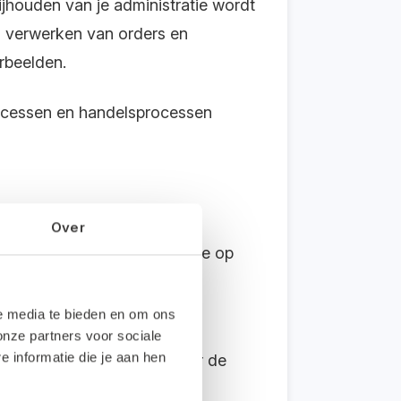
ijhouden van je administratie wordt
n, verwerken van orders en
rbeelden.
processen en handelsprocessen
Over
en heb je veel artikelen die op
 dit te voorkomen kun je
le media te bieden en om ons
onze partners voor sociale
informatie die je aan hen
aald naar een opdracht voor de
eze komen terecht in de