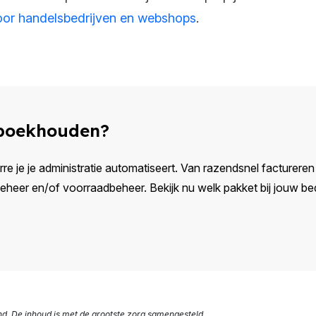
oor handelsbedrijven en webshops
.
 boekhouden?
rre je je administratie automatiseert. Van razendsnel factureren e
eer en/of voorraadbeheer. Bekijk nu welk pakket bij jouw bedr
nd. De inhoud is met de grootste zorg samengesteld.