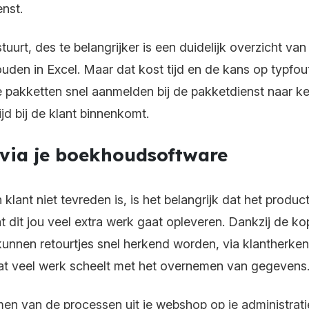
nst.
uurt, des te belangrijker is een duidelijk overzicht va
den in Excel. Maar dat kost tijd en de kans op typfout
 pakketten snel aanmelden bij de pakketdienst naar k
tijd bij de klant binnenkomt.
 via je boekhoudsoftware
 klant niet tevreden is, is het belangrijk dat het prod
dat dit jou veel extra werk gaat opleveren. Dankzij de ko
nnen retourtjes snel herkend worden, via klantherken
, wat veel werk scheelt met het overnemen van gegevens
en van de processen uit je webshop op je administrat