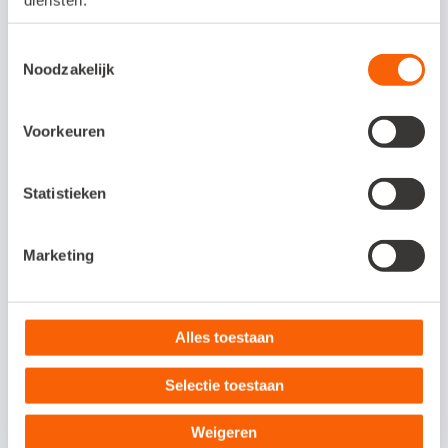
Word jij ook zo moedeloos van uren achter
je computer gegevens overnemen in je
Toestemmingsselectie
boekhouding? Bankmutaties overtypen,
Noodzakelijk
orders invoeren, werkbonnen ontcijferen?
Het kost je veel tijd en een foutje is zo
Voorkeuren
gemaakt.
Statistieken
Er is een oplossing! De boekhoudsoftware
van Snelstart koppel je gemakkelijk aan
Marketing
heel veel andere softwareoplossingen. Zo
worden gegevens automatisch
Alles toestaan
overgenomen in je boekhouding.
Selectie toestaan
Weigeren