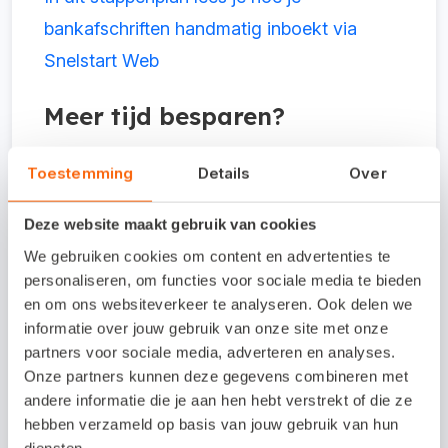
bankafschriften handmatig inboekt via
Snelstart Web
Meer tijd besparen?
Toestemming
Details
Over
Gebruik je nog geen Snelstart? Met
Snelstart kun je niet alleen je automatisch
Deze website maakt gebruik van cookies
bankmutaties verwerken, je bent ook
We gebruiken cookies om content en advertenties te
sneller klaar met de rest van je
personaliseren, om functies voor sociale media te bieden
administratie.
Lees hier hoe je tijd bespaart
en om ons websiteverkeer te analyseren. Ook delen we
informatie over jouw gebruik van onze site met onze
op jouw boekhouding
.
partners voor sociale media, adverteren en analyses.
Onze partners kunnen deze gegevens combineren met
Slimme softwarekoppelingen
andere informatie die je aan hen hebt verstrekt of die ze
hebben verzameld op basis van jouw gebruik van hun
diensten.