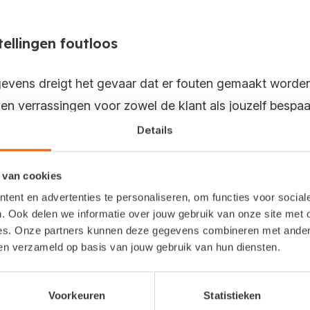
ellingen foutloos
gevens dreigt het gevaar dat er fouten gemaakt worde
jven verrassingen voor zowel de klant als jouzelf bespaa
Details
date
 van cookies
et in je administratie? Dan worden deze automatisch aa
ent en advertenties te personaliseren, om functies voor socia
h ingelezen, waarbij je overigens wel de keuze hebt o
. Ook delen we informatie over jouw gebruik van onze site met 
es. Onze partners kunnen deze gegevens combineren met andere 
ben verzameld op basis van jouw gebruik van hun diensten.
Voorkeuren
Statistieken