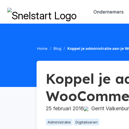
Ondernemers
Home
Blog
Koppel je administratie aan j
Koppel je a
WooCommer
25 februari 2016
Gerrit Valkenbu
Administratie
Digitaliseren