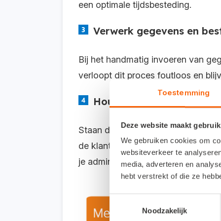
een optimale tijdsbesteding.
Verwerk gegevens en best
Bij het handmatig invoeren van ge
verloopt dit proces foutloos en bli
Toestemming
Houd artikelcodes up-to-
Deze website maakt gebruik
Staan de bestelde artikelen nog ni
We gebruiken cookies om cont
de klantgegevens worden automatisc
websiteverkeer te analyseren
je administratie altijd up-to-date.
media, adverteren en analys
hebt verstrekt of die ze heb
Toestemmingsselectie
Noodzakelijk