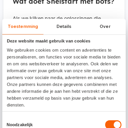
Wat doet Snelstart met bots?
Als we kijken naar de oplossingen die
Toestemming
Details
Over
Snelstart het afgelopen jaar heeft gebouwd,
kunnen we een
aantal features
Deze website maakt gebruik van cookies
omschrijven als bots'
. Het automatisch
We gebruiken cookies om content en advertenties te
inlezen van bankafschriften, de koppeling
personaliseren, om functies voor sociale media te bieden
aan het e-facturatie netwerk en het
en om ons websiteverkeer te analyseren. Ook delen we
informatie over jouw gebruik van onze site met onze
matchen van bankafschriften (met een
partners voor sociale media, adverteren en analyses.
nieuwe module voor het maken van
Onze partners kunnen deze gegevens combineren met
voorkeursboekingen) zijn functionaliteiten
andere informatie die je aan hen hebt verstrekt of die ze
hebben verzameld op basis van jouw gebruik van hun
die we allemaal als 'bot' zouden kunnen
diensten.
beschouwen, omdat deze autonoom een
automatiseringsfunctie vervullen. Bij
Toestemmingsselectie
Noodzakelijk