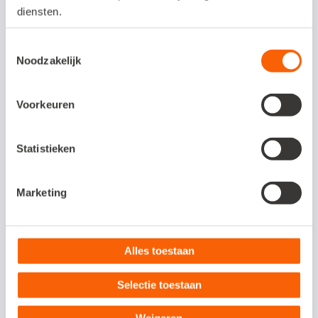
diensten.
Slimmer en sneller
Toestemmingsselectie
boekhouden?
Noodzakelijk
Met Snelstart kies je zelf in hoeverre je je
Voorkeuren
administratie automatiseert. Van razendsnel
factureren en optimaal inzicht in je cijfers
Statistieken
tot een geautomatiseerd debiteurenbeheer
en/of voorraadbeheer. Bekijk nu welk
pakket bij jouw bedrijf past.
Marketing
Bekijk meer
Alles toestaan
Selectie toestaan
Aan dit artikel kunnen geen rechten worden ontleend. De