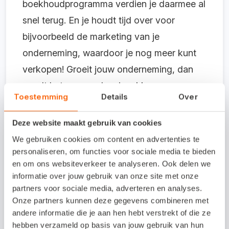
boekhoudprogramma verdien je daarmee al
snel terug. En je houdt tijd over voor
bijvoorbeeld de marketing van je
onderneming, waardoor je nog meer kunt
verkopen! Groeit jouw onderneming, dan
wordt het verzamelen, inpakken en
Toestemming
Details
Over
verzenden van orders uiteindelijk een te
grote klus om ‘even’ aan het eind van de
Deze website maakt gebruik van cookies
dag te doen. Ook daarvoor bestaan
We gebruiken cookies om content en advertenties te
handige oplossingen
, waarmee orderpicken
personaliseren, om functies voor sociale media te bieden
en om ons websiteverkeer te analyseren. Ook delen we
en magazijnbeheer verder worden
informatie over jouw gebruik van onze site met onze
geautomatiseerd.
partners voor sociale media, adverteren en analyses.
Onze partners kunnen deze gegevens combineren met
andere informatie die je aan hen hebt verstrekt of die ze
hebben verzameld op basis van jouw gebruik van hun